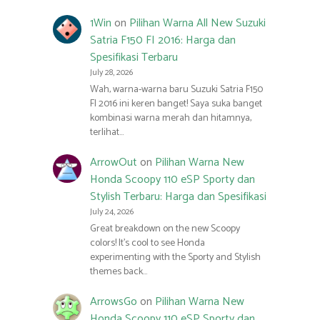
1Win
on
Pilihan Warna All New Suzuki
Satria F150 FI 2016: Harga dan
Spesifikasi Terbaru
July 28, 2026
Wah, warna-warna baru Suzuki Satria F150
FI 2016 ini keren banget! Saya suka banget
kombinasi warna merah dan hitamnya,
terlihat…
ArrowOut
on
Pilihan Warna New
Honda Scoopy 110 eSP Sporty dan
Stylish Terbaru: Harga dan Spesifikasi
July 24, 2026
Great breakdown on the new Scoopy
colors! It’s cool to see Honda
experimenting with the Sporty and Stylish
themes back…
ArrowsGo
on
Pilihan Warna New
Honda Scoopy 110 eSP Sporty dan