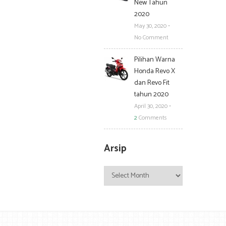
New Tahun
2020
May 30, 2020
•
No Comment
Pilihan Warna
Honda Revo X
dan Revo Fit
tahun 2020
April 30, 2020
•
2
Comments
Arsip
Arsip