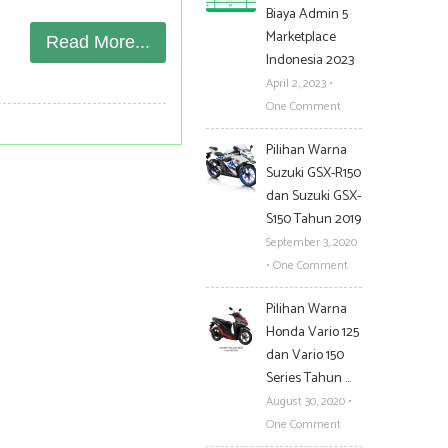
Biaya Admin 5
Marketplace
Read More...
Indonesia 2023
April 2, 2023
•
One Comment
Pilihan Warna
Suzuki GSX-R150
dan Suzuki GSX-
S150 Tahun 2019
September 3, 2020
•
One Comment
Pilihan Warna
Honda Vario 125
dan Vario 150
Series Tahun …
August 30, 2020
•
One Comment