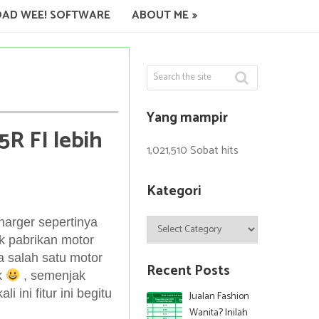
AD WEE! SOFTWARE
ABOUT ME
Yang mampir
R FI lebih
1,021,510 Sobat hits
Kategori
Kategori
harger sepertinya
k pabrikan motor
a salah satu motor
Recent Posts
k
, semenjak
 ini fitur ini begitu
Jualan Fashion
Wanita? Inilah