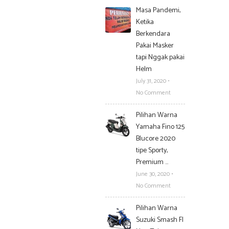
Masa Pandemi,
Ketika
Berkendara
Pakai Masker
tapi Nggak pakai
Helm
July 31, 2020
•
No Comment
Pilihan Warna
Yamaha Fino 125
Blucore 2020
tipe Sporty,
Premium …
June 30, 2020
•
No Comment
Pilihan Warna
Suzuki Smash FI