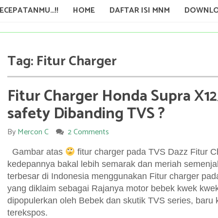
KECEPATANMU…!!
HOME
DAFTAR ISI MNM
DOWNLO
Tag:
Fitur Charger
Fitur Charger Honda Supra X125
safety Dibanding TVS ?
By
Mercon C
2 Comments
Gambar atas
fitur charger pada TVS Dazz Fitur C
kedepannya bakal lebih semarak dan meriah semenja
terbesar di Indonesia menggunakan Fitur charger pad
yang diklaim sebagai Rajanya motor bebek kwek kwe
dipopulerkan oleh Bebek dan skutik TVS series, baru kali
terekspos.