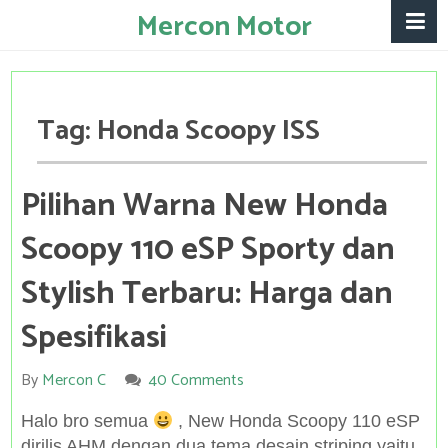
Mercon Motor
Tag:
Honda Scoopy ISS
Pilihan Warna New Honda
Scoopy 110 eSP Sporty dan
Stylish Terbaru: Harga dan
Spesifikasi
By
Mercon C
40 Comments
Halo bro semua
, New Honda Scoopy 110 eSP
dirilis AHM dengan dua tema desain striping yaitu