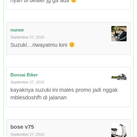
nyari di dealer jg ga ada
nunoe
September 27, 2010
Suzuki…riwayatmu kini
Bonsai Biker
September 27, 2010
kayaknya suzuki ini males promo jadi nggak
mblesdoshfh di jalanan
bose v75
September 27, 2010