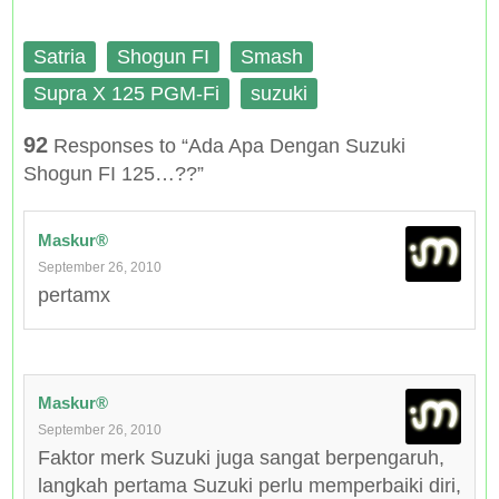
Satria
Shogun FI
Smash
Supra X 125 PGM-Fi
suzuki
92
Responses to “Ada Apa Dengan Suzuki
Shogun FI 125…??”
Maskur®
September 26, 2010
pertamx
Maskur®
September 26, 2010
Faktor merk Suzuki juga sangat berpengaruh,
langkah pertama Suzuki perlu memperbaiki diri,