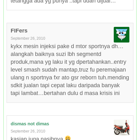
tetangga ada yg punya ..tapi udah dijual…
FIFers
September 26, 2010
kykx mesin injeksi pake d mtor sportnya dh…
alangkah baiknya suzi lbh segmentd
produk,mana yg laku it yg dpertahankan..entry
level smash sudah mantap,truz fu peremajaan
ulang n sportnya fxr ato gsr reborn tuh.mending
sdkit jualan tapi cepat laku daripada banyak
tapi lambat…bertahan dulu d masa krisis ini
dismas not dimas
September 26, 2010
kasian juga nasibnya