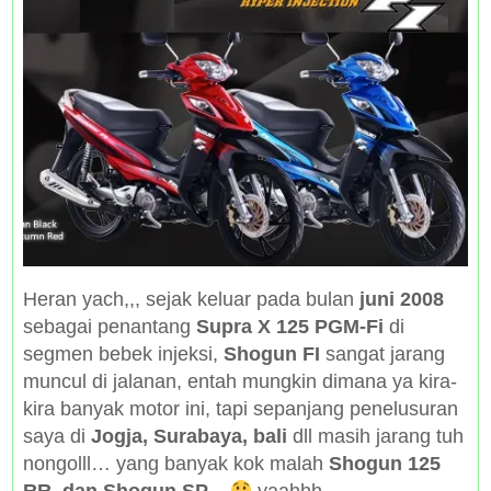
Heran yach,,, sejak keluar pada bulan
juni 2008
sebagai penantang
Supra X 125 PGM-Fi
di
segmen bebek injeksi,
Shogun FI
sangat jarang
muncul di jalanan, entah mungkin dimana ya kira-
kira banyak motor ini, tapi sepanjang penelusuran
saya di
Jogja, Surabaya, bali
dll masih jarang tuh
nongolll… yang banyak kok malah
Shogun 125