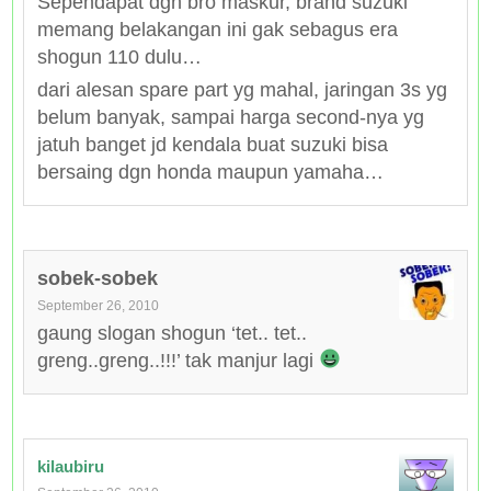
Sependapat dgn bro maskur, brand suzuki
memang belakangan ini gak sebagus era
shogun 110 dulu…
dari alesan spare part yg mahal, jaringan 3s yg
belum banyak, sampai harga second-nya yg
jatuh banget jd kendala buat suzuki bisa
bersaing dgn honda maupun yamaha…
sobek-sobek
September 26, 2010
gaung slogan shogun ‘tet.. tet..
greng..greng..!!!’ tak manjur lagi
kilaubiru