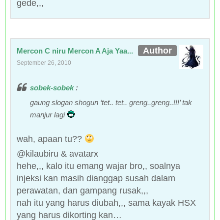
gede,,,
Mercon C niru Mercon A Aja Yaa...
September 26, 2010
sobek-sobek
:
gaung slogan shogun ‘tet.. tet.. greng..greng..!!!’ tak
manjur lagi
wah, apaan tu??
@kilaubiru & avatarx
hehe,,, kalo itu emang wajar bro,, soalnya
injeksi kan masih dianggap susah dalam
perawatan, dan gampang rusak,,,
nah itu yang harus diubah,,, sama kayak HSX
yang harus dikorting kan…