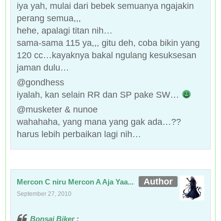
iya yah, mulai dari bebek semuanya ngajakin
perang semua,,,
hehe, apalagi titan nih…
sama-sama 115 ya,,, gitu deh, coba bikin yang
120 cc…kayaknya bakal ngulang kesuksesan
jaman dulu…
@gondhess
iyalah, kan selain RR dan SP pake SW…
@musketer & nunoe
wahahaha, yang mana yang gak ada…??
harus lebih perbaikan lagi nih…
Mercon C niru Mercon A Aja Yaa...
September 27, 2010
Bonsai Biker
: