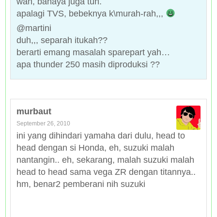
wah, bahaya juga tuh.
apalagi TVS, bebeknya k\murah-rah,,,
@martini
duh,,, separah itukah??
berarti emang masalah sparepart yah…
apa thunder 250 masih diproduksi ??
murbaut
September 26, 2010
ini yang dihindari yamaha dari dulu, head to
head dengan si Honda, eh, suzuki malah
nantangin.. eh, sekarang, malah suzuki malah
head to head sama vega ZR dengan titannya..
hm, benar2 pemberani nih suzuki