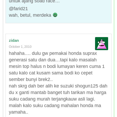
untuk ajang soad race…
@farid21
wah, betul, merdeka
zidan
October 1, 2010
hahaha…. dulu gw pemakai honda suprax
generasi satu dan dua…tapi kalo masalah
mesin top halus n bodi lumayan keren cuma 1
satu kalo cat kusam sama bodi ko cepet
sember bunyi brek2..
nah skrg dah ber alih ke suzuki shogun125 dah
du x ganti mantab banget tuh tarikan ma harga
suku cadang murah terjangkauw asli lagi.
malah kalo suku cadang mahalan honda ma
yamaha..