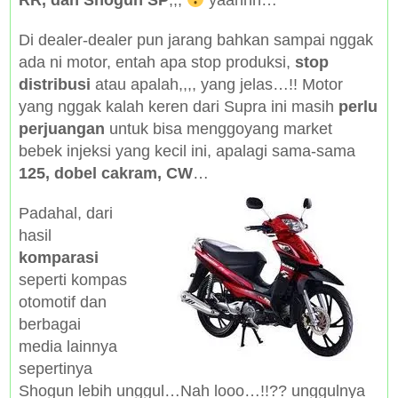
RR, dan Shogun SP
,,,
yaahhh…
Di dealer-dealer pun jarang bahkan sampai nggak
ada ni motor, entah apa stop produksi,
stop
distribusi
atau apalah,,,, yang jelas…!! Motor
yang nggak kalah keren dari Supra ini masih
perlu
perjuangan
untuk bisa menggoyang market
bebek injeksi yang kecil ini, apalagi sama-sama
125, dobel cakram, CW
…
Padahal, dari
hasil
komparasi
seperti kompas
otomotif dan
berbagai
media lainnya
sepertinya
Shogun lebih unggul…Nah looo…!!?? unggulnya