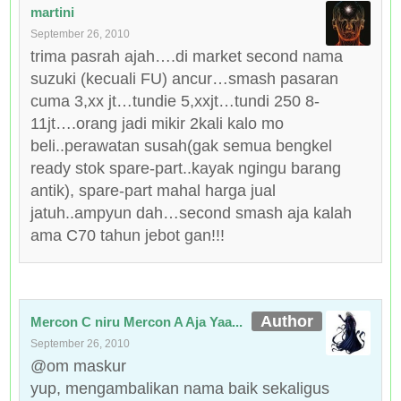
martini
September 26, 2010
trima pasrah ajah….di market second nama
suzuki (kecuali FU) ancur…smash pasaran
cuma 3,xx jt…tundie 5,xxjt…tundi 250 8-
11jt….orang jadi mikir 2kali kalo mo
beli..perawatan susah(gak semua bengkel
ready stok spare-part..kayak ngingu barang
antik), spare-part mahal harga jual
jatuh..ampyun dah…second smash aja kalah
ama C70 tahun jebot gan!!!
Mercon C niru Mercon A Aja Yaa...
September 26, 2010
@om maskur
yup, mengambalikan nama baik sekaligus