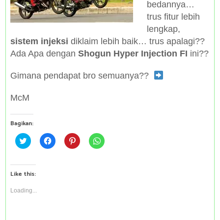
bedannya…
trus fitur lebih
lengkap,
sistem injeksi
diklaim lebih baik… trus apalagi??
Ada Apa dengan
Shogun Hyper Injection FI
ini??
Gimana pendapat bro semuanya??
McM
Bagikan:
C
C
C
C
l
l
l
l
i
i
i
i
c
c
c
c
k
k
k
k
t
t
t
t
Like this:
o
o
o
o
s
s
s
s
h
h
h
h
Loading...
a
a
a
a
r
r
r
r
e
e
e
e
o
o
o
o