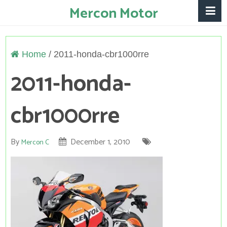
Mercon Motor
Home
/
2011-honda-cbr1000rre
2011-honda-
cbr1000rre
By
December 1, 2010
Mercon C