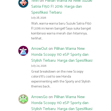
1Win
on
Pilihan Warna All New Suzuki
Satria F150 FI 2016: Harga dan
Spesifikasi Terbaru
July 28, 2026
Wah, warna-warna baru Suzuki Satria F150
FI 2016 ini keren banget! Saya suka banget
kombinasi warna merah dan hitamnya,
terlihat…
ArrowOut
on
Pilihan Warna New
Honda Scoopy 110 eSP Sporty dan
Stylish Terbaru: Harga dan Spesifikasi
July 24, 2026
Great breakdown on the new Scoopy
colors! It’s cool to see Honda
experimenting with the Sporty and Stylish
themes back…
ArrowsGo
on
Pilihan Warna New
Honda Scoopy 110 eSP Sporty dan
Stylish Terbaru: Harga dan Spesifikasi