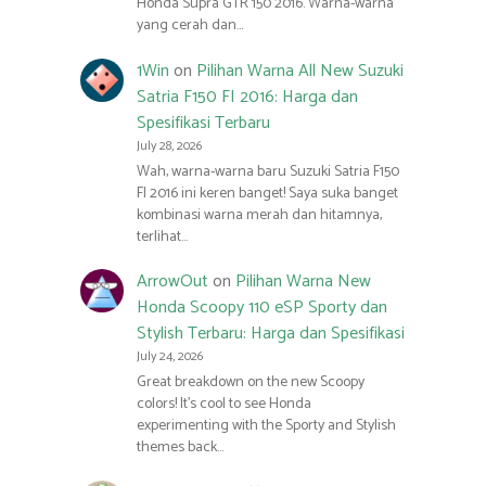
Honda Supra GTR 150 2016. Warna-warna
yang cerah dan…
1Win
on
Pilihan Warna All New Suzuki
Satria F150 FI 2016: Harga dan
Spesifikasi Terbaru
July 28, 2026
Wah, warna-warna baru Suzuki Satria F150
FI 2016 ini keren banget! Saya suka banget
kombinasi warna merah dan hitamnya,
terlihat…
ArrowOut
on
Pilihan Warna New
Honda Scoopy 110 eSP Sporty dan
Stylish Terbaru: Harga dan Spesifikasi
July 24, 2026
Great breakdown on the new Scoopy
colors! It’s cool to see Honda
experimenting with the Sporty and Stylish
themes back…