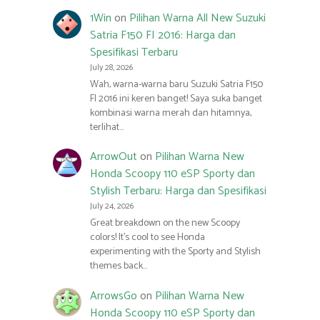
1Win
on
Pilihan Warna All New Suzuki
Satria F150 FI 2016: Harga dan
Spesifikasi Terbaru
July 28, 2026
Wah, warna-warna baru Suzuki Satria F150
FI 2016 ini keren banget! Saya suka banget
kombinasi warna merah dan hitamnya,
terlihat…
ArrowOut
on
Pilihan Warna New
Honda Scoopy 110 eSP Sporty dan
Stylish Terbaru: Harga dan Spesifikasi
July 24, 2026
Great breakdown on the new Scoopy
colors! It’s cool to see Honda
experimenting with the Sporty and Stylish
themes back…
ArrowsGo
on
Pilihan Warna New
Honda Scoopy 110 eSP Sporty dan