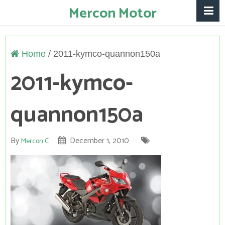
Mercon Motor
Home
/
2011-kymco-quannon150a
2011-kymco-
quannon150a
By
December 1, 2010
Mercon C