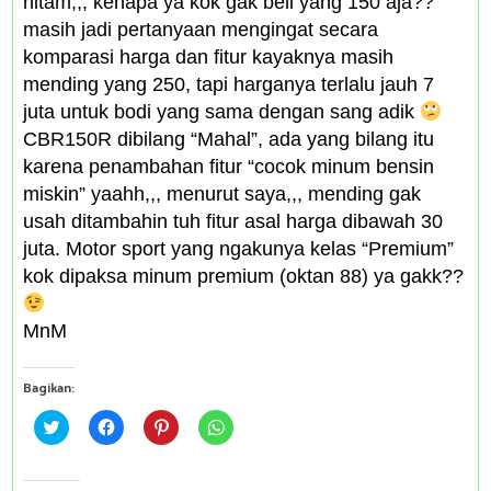
hitam,,, kenapa ya kok gak beli yang 150 aja??
masih jadi pertanyaan mengingat secara
komparasi harga dan fitur kayaknya masih
mending yang 250, tapi harganya terlalu jauh 7
juta untuk bodi yang sama dengan sang adik
CBR150R dibilang “Mahal”, ada yang bilang itu
karena penambahan fitur “cocok minum bensin
miskin” yaahh,,, menurut saya,,, mending gak
usah ditambahin tuh fitur asal harga dibawah 30
juta. Motor sport yang ngakunya kelas “Premium”
kok dipaksa minum premium (oktan 88) ya gakk??
MnM
Bagikan:
C
C
C
C
l
l
l
l
i
i
i
i
c
c
c
c
k
k
k
k