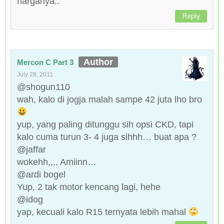
harganya..
Reply
Mercon C Part 3
July 28, 2011
@shogun110
wah, kalo di jogja malah sampe 42 juta lho bro
yup, yang paling ditunggu sih opsi CKD, tapi
kalo cuma turun 3- 4 juga sihhh… buat apa ?
@jaffar
wokehh,,,, Amiinn…
@ardi bogel
Yup, 2 tak motor kencang lagi, hehe
@idog
yap, kecuali kalo R15 ternyata lebih mahal