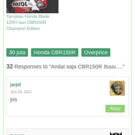
)
Tampilan Honda Blade
125FI dan CBR150R
Champion Edition
30 juta
Honda CBR150R
Overprice
32
Responses to “Andai saja CBR150R Ituuu….”
jarjid
July 28, 2011
jos
Reply