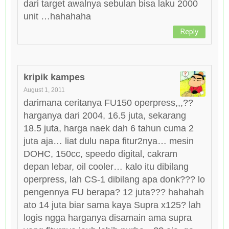
dari target awalnya sebulan bisa laku 2000
unit …hahahaha
Reply
kripik kampes
August 1, 2011
darimana ceritanya FU150 operpress,,,??
harganya dari 2004, 16.5 juta, sekarang
18.5 juta, harga naek dah 6 tahun cuma 2
juta aja… liat dulu napa fitur2nya… mesin
DOHC, 150cc, speedo digital, cakram
depan lebar, oil cooler… kalo itu dibilang
operpress, lah CS-1 dibilang apa donk??? lo
pengennya FU berapa? 12 juta??? hahahah
ato 14 juta biar sama kaya Supra x125? lah
logis ngga harganya disamain ama supra