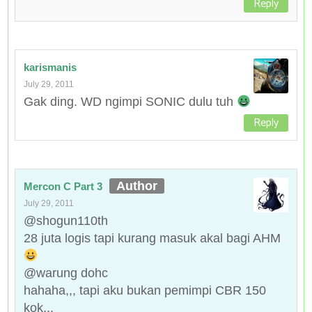
Reply
karismanis
July 29, 2011
Gak ding. WD ngimpi SONIC dulu tuh
Reply
Mercon C Part 3
July 29, 2011
@shogun110th
28 juta logis tapi kurang masuk akal bagi AHM
@warung dohc
hahaha,,, tapi aku bukan pemimpi CBR 150
kok,,,