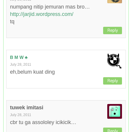
numpang nitip jemuran mas bro…
http://jarjid.wordpress.com/
tq
Reply
B M W ♣
July 28, 2011
eh,belum kuat ding
Reply
tuwek imitasi
July 28, 2011
cbr tu ga assololey icikicik…
Reply