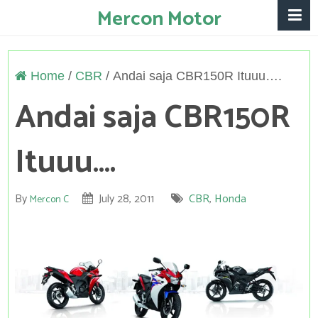
Mercon Motor
Home
/
CBR
/
Andai saja CBR150R Ituuu….
Andai saja CBR150R
Ituuu….
By
July 28, 2011
CBR
,
Honda
Mercon C