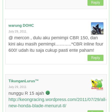
Reply
warung DOHC
July 29, 2011
@ mercon , dulu aku pemimpi CBR 150, dan
kini aku masih pemimpi………..*CBR inline four
600! udah itu saja cukup pasti ente paham!
Reply
TikunganLurus™
July 29, 2011
nunggu R 15 ajah
http://keongracing.wordpress.com/2011/07/29/all-
new-honda-blade-menurut-tl/