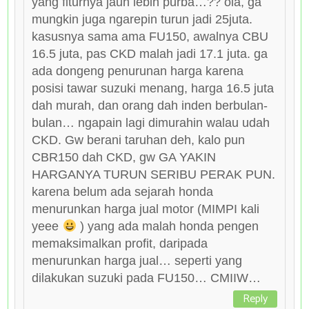
yang fiturnya jauh lebih purba…?? oia, ga
mungkin juga ngarepin turun jadi 25juta.
kasusnya sama ama FU150, awalnya CBU
16.5 juta, pas CKD malah jadi 17.1 juta. ga
ada dongeng penurunan harga karena
posisi tawar suzuki menang, harga 16.5 juta
dah murah, dan orang dah inden berbulan-
bulan… ngapain lagi dimurahin walau udah
CKD. Gw berani taruhan deh, kalo pun
CBR150 dah CKD, gw GA YAKIN
HARGANYA TURUN SERIBU PERAK PUN.
karena belum ada sejarah honda
menurunkan harga jual motor (MIMPI kali
yeee
) yang ada malah honda pengen
memaksimalkan profit, daripada
menurunkan harga jual… seperti yang
dilakukan suzuki pada FU150… CMIIW…
Reply