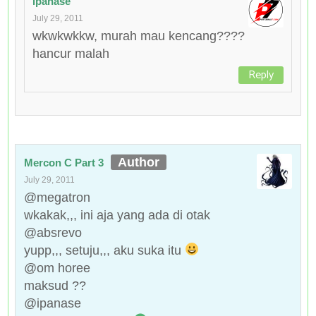
ipanase
July 29, 2011
wkwkwkkw, murah mau kencang????
hancur malah
Reply
Mercon C Part 3
July 29, 2011
@megatron
wkakak,,, ini aja yang ada di otak
@absrevo
yupp,,, setuju,,, aku suka itu
@om horee
maksud ??
@ipanase