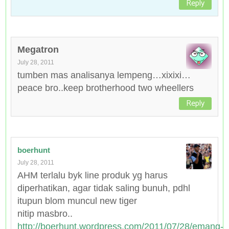
Reply
Megatron
July 28, 2011
tumben mas analisanya lempeng…xixixi…
peace bro..keep brotherhood two wheellers
Reply
boerhunt
July 28, 2011
AHM terlalu byk line produk yg harus
diperhatikan, agar tidak saling bunuh, pdhl
itupun blom muncul new tiger
nitip masbro..
http://boerhunt.wordpress.com/2011/07/28/emang-