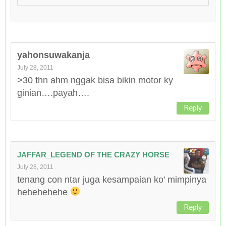
yahonsuwakanja
July 28, 2011
>30 thn ahm nggak bisa bikin motor ky
ginian….payah….
Reply
JAFFAR_LEGEND OF THE CRAZY HORSE
July 28, 2011
tenang con ntar juga kesampaian ko’ mimpinya
hehehehehe
Reply