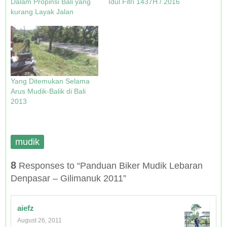
Dalam Propinsi Bali yang
Idul Fitri 1437H / 2016
w
w
e
w
kurang Layak Jalan
i
w
w
w
n
i
w
i
d
n
i
n
o
d
n
d
w
o
d
o
)
w
o
w
)
w
)
)
Yang Ditemukan Selama
Arus Mudik-Balik di Bali
2013
mudik
8
Responses to “Panduan Biker Mudik Lebaran
Denpasar – Gilimanuk 2011”
aiefz
August 26, 2011