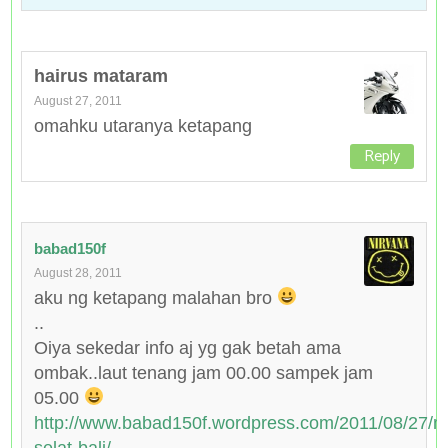
hairus mataram
August 27, 2011
omahku utaranya ketapang
Reply
babad150f
August 28, 2011
aku ng ketapang malahan bro
..
Oiya sekedar info aj yg gak betah ama
ombak..laut tenang jam 00.00 sampek jam
05.00
http://www.babad150f.wordpress.com/2011/08/27/m
selat-bali/