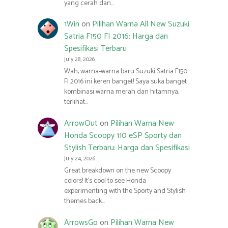
yang cerah dan…
1Win
on
Pilihan Warna All New Suzuki
Satria F150 FI 2016: Harga dan
Spesifikasi Terbaru
July 28, 2026
Wah, warna-warna baru Suzuki Satria F150
FI 2016 ini keren banget! Saya suka banget
kombinasi warna merah dan hitamnya,
terlihat…
ArrowOut
on
Pilihan Warna New
Honda Scoopy 110 eSP Sporty dan
Stylish Terbaru: Harga dan Spesifikasi
July 24, 2026
Great breakdown on the new Scoopy
colors! It’s cool to see Honda
experimenting with the Sporty and Stylish
themes back…
ArrowsGo
on
Pilihan Warna New