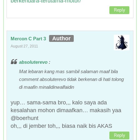
berkendara-terutama-motor/
Reply
Mercon C Part 3
August 27, 2011
absoluterevo
:
Mat lebaran kang mas sambil salaman maaf bila
comment absoluterevo tidak berkenan di hati tolong
di maafin minalidinwalfaidin
yup… sama-sama bro,,, kalo saya ada
kesalahan mohon dimaafkan… makasih yaa
@boerhunt
oh,,, di jember toh,,, biasa naik bis AKAS
Reply