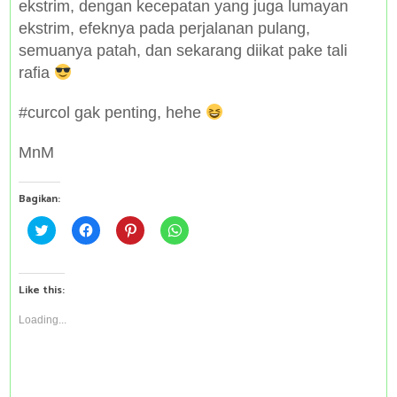
ekstrim, dengan kecepatan yang juga lumayan
ekstrim, efeknya pada perjalanan pulang,
semuanya patah, dan sekarang diikat pake tali
rafia
#curcol gak penting, hehe
MnM
Bagikan:
C
C
C
C
l
l
l
l
i
i
i
i
c
c
c
c
k
k
k
k
t
t
t
t
Like this:
o
o
o
o
s
s
s
s
h
h
h
h
Loading...
a
a
a
a
r
r
r
r
e
e
e
e
o
o
o
o
n
n
n
n
T
F
P
W