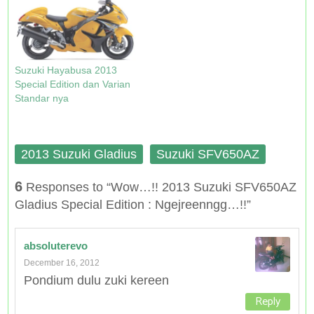
o
d
n
d
styling yang unik dalam
w
o
d
o
satu paket yang mudah
)
w
o
w
)
w
)
digunakan. Dengan sistem
)
bahan bakar injeksi, mesin
kembar di kepala yang
Suzuki Hayabusa 2013
memberikan peningkatan
Special Edition dan Varian
kinerja, dikombinasikan
Standar nya
dengan gaya yang…
2013 Suzuki Gladius
Suzuki SFV650AZ
6
Responses to “Wow…!! 2013 Suzuki SFV650AZ
Gladius Special Edition : Ngejreenngg…!!”
absoluterevo
December 16, 2012
Pondium dulu zuki kereen
Reply