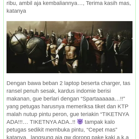
ribu, ambil aja kembaliannya…, Terima kasih mas,
katanya
Dengan bawa beban 2 laptop beserta charger, tas
ransel penuh sesak, kardus indomie berisi
makanan, gue berlari dengan “Spartaaaaaa…!!”
yang petugas harusnya memeriksa tiket dan KTP
malah nutup pintu peron, gue teriakin “TIKETNYA
ADA!!!… TIKETNYA ADA..!!
tampak kalo
petugas sedikit membuka pintu, “Cepet mas”
katanya, langsung aja gw dorong pake kaki a.k.a