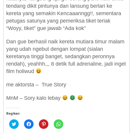
tendang dikit pintunya dan lansung berlari ke
kereta yang semakin Kencaaanngg!!, sementara
petugas satunya yang pemeriksa tiket teriak
“Woyy, tiket” gue jawab “Ada kok”
Dan gue berhasil naik kereta mutiara timur malam
yang udah ngebut dengan lompat (sialan
keretanya tinggi banget, sedangkan peronnya
rendah), yeahhh,,, 8 detik full adrenaline, jadi inget
film holiwud
me aktorsta – True Story
MnM – Sory kalo lebay
Bagikan:
C
C
C
C
l
l
l
l
i
i
i
i