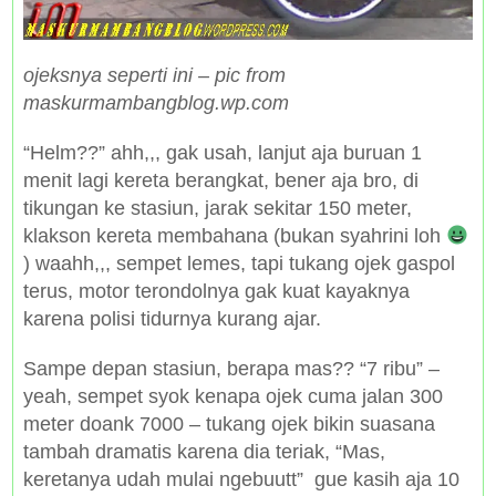
ojeksnya seperti ini – pic from
maskurmambangblog.wp.com
“Helm??” ahh,,, gak usah, lanjut aja buruan 1
menit lagi kereta berangkat, bener aja bro, di
tikungan ke stasiun, jarak sekitar 150 meter,
klakson kereta membahana (bukan syahrini loh
) waahh,,, sempet lemes, tapi tukang ojek gaspol
terus, motor terondolnya gak kuat kayaknya
karena polisi tidurnya kurang ajar.
Sampe depan stasiun, berapa mas?? “7 ribu” –
yeah, sempet syok kenapa ojek cuma jalan 300
meter doank 7000 – tukang ojek bikin suasana
tambah dramatis karena dia teriak, “Mas,
keretanya udah mulai ngebuutt” gue kasih aja 10