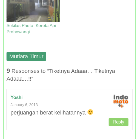
w
o
d
o
)
w
o
w
)
w
)
)
Sekilas Photo: Kereta Api
Probowangi
Mutiara Timur
9
Responses to “Tiketnya Adaaa… Tiketnya
Adaaa…!!”
Yoshi
January 6, 2013
perjuangan berat kelihatannya
Reply