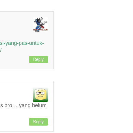
si-yang-pas-untuk-
/
Reply
mas bro… yang belum
Reply