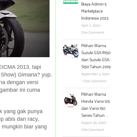
Biaya Admin 5
Marketplace
Indonesia 2023
April 2, 2023
•
One Comment
Pilihan Warna
Suzuki GSX-R150
dan Suzuki GSX-
S150 Tahun 2019
EICMA 2013, tapi
September 3, 2020
or Show) Gimana? yup,
•
One Comment
na dengan versi
 gambar ini cuma
Pilihan Warna
Honda Vario 125
dan Vario 150
k yang gak punya
Series Tahun …
 abis dan racy,
August 30, 2020
•
 mungkin biar yang
One Comment