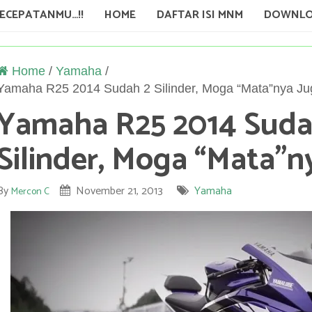
KECEPATANMU…!!
HOME
DAFTAR ISI MNM
DOWNLO
Home
/
Yamaha
/
Yamaha R25 2014 Sudah 2 Silinder, Moga “Mata”nya Ju
Yamaha R25 2014 Suda
Silinder, Moga “Mata”n
By
November 21, 2013
Yamaha
Mercon C