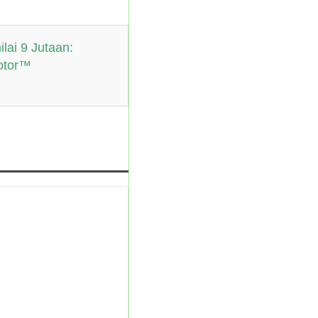
lai 9 Jutaan:
otor™