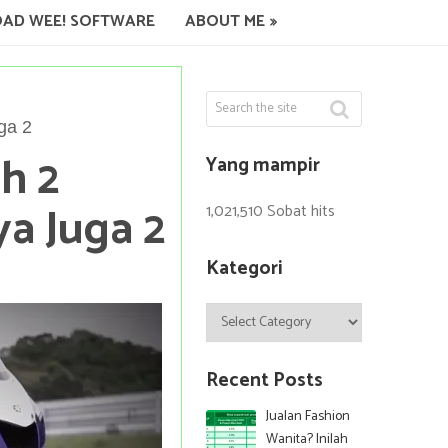
AD WEE! SOFTWARE
ABOUT ME
ga 2
h 2
Yang mampir
ya Juga 2
1,021,510 Sobat hits
Kategori
Kategori
Recent Posts
Jualan Fashion
Wanita? Inilah