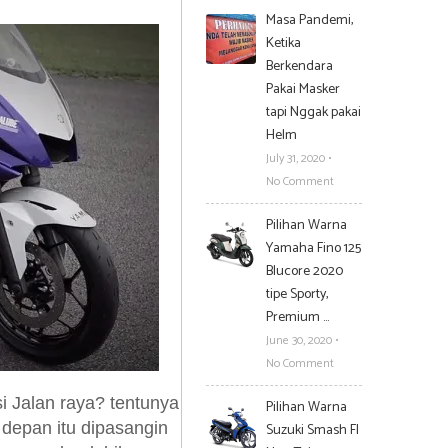
Masa Pandemi,
Ketika
Berkendara
Pakai Masker
tapi Nggak pakai
Helm
July 31, 2020
•
No Comment
Pilihan Warna
Yamaha Fino 125
Blucore 2020
tipe Sporty,
Premium …
June 30, 2020
•
No Comment
i Jalan raya? tentunya
Pilihan Warna
 depan itu dipasangin
Suzuki Smash FI