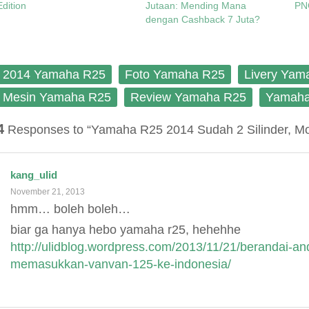
Edition
Jutaan: Mending Mana
PN
n
i
w
i
d
n
i
n
dengan Cashback 7 Juta?
o
d
n
d
w
o
d
o
)
w
o
w
)
w
)
)
2014 Yamaha R25
Foto Yamaha R25
Livery Yam
Mesin Yamaha R25
Review Yamaha R25
Yamaha
4
Responses to “Yamaha R25 2014 Sudah 2 Silinder, Mo
kang_ulid
November 21, 2013
hmm… boleh boleh…
biar ga hanya hebo yamaha r25, hehehhe
http://ulidblog.wordpress.com/2013/11/21/berandai-an
memasukkan-vanvan-125-ke-indonesia/