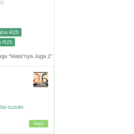
G)
aha R25
 R25
ga “Mata”nya Juga 2”
dai-suzuki-
Reply