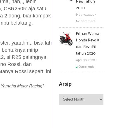
New Tahun
ma, nah,,, lebih
2020
ga, CBR250R aja satu
May 30, 2020
•
ya 2 dong, biar kompak
No Comment
mpu belakang,
Pilihan Warna
Honda Revo X
er, yaaahh,,, bisa lah
dan Revo Fit
, bentuknya mirip
tahun 2020
2, si R25 palangnya
April 30, 2020
•
ino Rossi, dan
2
Comments
tanya Rossi seperti ini
Arsip
lah Yamaha Motor Racing” –
Arsip