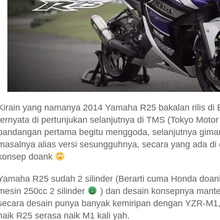
Kirain yang namanya 2014 Yamaha R25 bakalan rilis di 
ternyata di pertunjukan selanjutnya di TMS (Tokyo Mot
pandangan pertama begitu menggoda, selanjutnya gima
masalnya alias versi sesungguhnya, secara yang ada di
konsep doank
Yamaha R25 sudah 2 silinder (Berarti cuma Honda doan
mesin 250cc 2 silinder
) dan desain konsepnya mantep
secara desain punya banyak kemiripan dengan YZR-M1,
naik R25 serasa naik M1 kali yah.