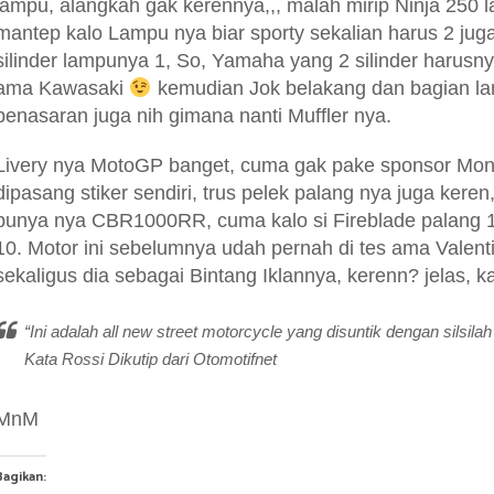
lampu, alangkah gak kerennya,,, malah mirip Ninja 250 la
mantep kalo Lampu nya biar sporty sekalian harus 2 ju
silinder lampunya 1, So, Yamaha yang 2 silinder harusn
ama Kawasaki
kemudian Jok belakang dan bagian la
penasaran juga nih gimana nanti Muffler nya.
Livery nya MotoGP banget, cuma gak pake sponsor Monst
dipasang stiker sendiri, trus pelek palang nya juga keren
punya nya CBR1000RR, cuma kalo si Fireblade palang 1
10. Motor ini sebelumnya udah pernah di tes ama Valent
sekaligus dia sebagai Bintang Iklannya, kerenn? jelas, ka
“Ini adalah all new street motorcycle yang disuntik dengan silsi
Kata Rossi Dikutip dari Otomotifnet
MnM
Bagikan: