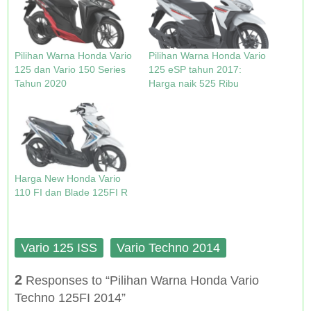
e
p
O
p
n
e
p
e
s
n
e
n
i
s
n
s
n
i
s
i
n
n
i
n
Pilihan Warna Honda Vario
Pilihan Warna Honda Vario
e
n
n
n
w
e
n
e
125 dan Vario 150 Series
125 eSP tahun 2017:
w
w
e
w
Tahun 2020
Harga naik 525 Ribu
i
w
w
w
n
i
w
i
d
n
i
n
o
d
n
d
w
o
d
o
)
w
o
w
)
w
)
)
Harga New Honda Vario
110 FI dan Blade 125FI R
Vario 125 ISS
Vario Techno 2014
2
Responses to “Pilihan Warna Honda Vario
Techno 125FI 2014”