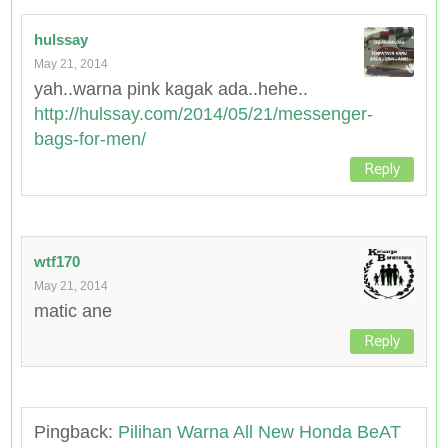
hulssay
May 21, 2014
yah..warna pink kagak ada..hehe..
http://hulssay.com/2014/05/21/messenger-
bags-for-men/
Reply
wtf170
May 21, 2014
matic ane
Reply
Pingback:
Pilihan Warna All New Honda BeAT