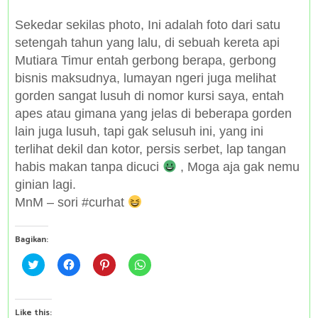
Sekedar sekilas photo, Ini adalah foto dari satu
setengah tahun yang lalu, di sebuah kereta api
Mutiara Timur entah gerbong berapa, gerbong
bisnis maksudnya, lumayan ngeri juga melihat
gorden sangat lusuh di nomor kursi saya, entah
apes atau gimana yang jelas di beberapa gorden
lain juga lusuh, tapi gak selusuh ini,
yang ini
terlihat dekil dan kotor, persis serbet, lap tangan
habis makan tanpa dicuci
, Moga aja gak nemu
ginian lagi.
MnM – sori #curhat
Bagikan:
C
C
C
C
l
l
l
l
i
i
i
i
c
c
c
c
k
k
k
k
t
t
t
t
Like this: