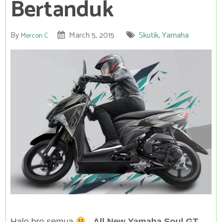
Bertanduk
By
March 5, 2015
Skutik
,
Yamaha
Mercon C
Halo bro semua
,
All New Yamaha Soul GT