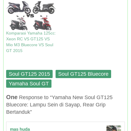
w
o
d
o
)
w
o
w
)
w
)
)
Komparasi Yamaha 125cc:
Xeon RC VS GT125 VS
Mio M3 Bluecore VS Soul
GT 2015
Soul GT125 2015
Soul GT125 Bluecore
Yamaha Soul GT
One
Response to “Yamaha New Soul GT125
Bluecore: Lampu Sein di Sayap, Rear Grip
Bertanduk”
mas huda