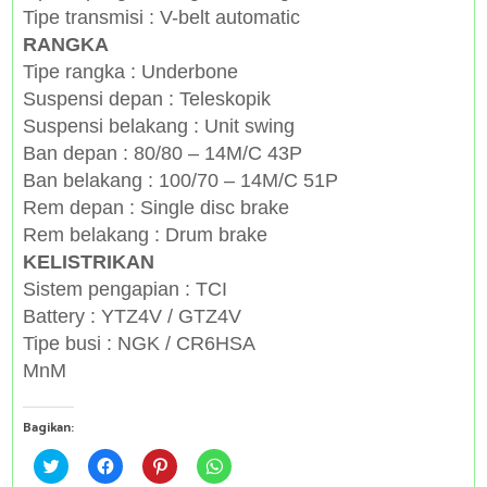
Tipe transmisi : V-belt automatic
RANGKA
Tipe rangka : Underbone
Suspensi depan : Teleskopik
Suspensi belakang : Unit swing
Ban depan : 80/80 – 14M/C 43P
Ban belakang : 100/70 – 14M/C 51P
Rem depan : Single disc brake
Rem belakang : Drum brake
KELISTRIKAN
Sistem pengapian : TCI
Battery : YTZ4V / GTZ4V
Tipe busi : NGK / CR6HSA
MnM
Bagikan:
C
C
C
C
l
l
l
l