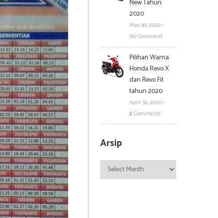
New Tahun
2020
May 30, 2020
•
No Comment
Pilihan Warna
Honda Revo X
dan Revo Fit
tahun 2020
April 30, 2020
•
2
Comments
Arsip
Arsip