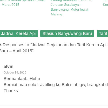
w
e
n
e
w
w
e
w
– Maret 2015
Jurusan Surabaya –
Ke
i
w
w
w
Banyuwangi Muter lewat
n
i
w
i
d
n
i
n
Malang
o
d
n
d
w
o
d
o
)
w
o
w
)
w
)
)
Jadwal Kereta Api
Stasiun Banyuwangi Baru
Tari
5
Responses to “Jadwal Perjalanan dan Tarif Kereta Api
Baru – April 2015”
alvin
October 19, 2015
Bermanfaat.. Hehe
Berniat mau solo travelling ke Bali nihh gw, brangkat d
Thanks