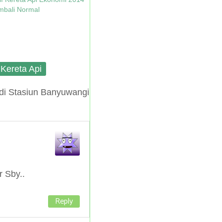
mbali Normal
f Kereta Api
 di Stasiun Banyuwangi
r Sby..
Reply