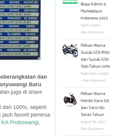
Biaya Admin 5
Marketplace
Indonesia 2023
April 2, 2023
•
One Comment
Pilihan Warna
Suzuki GSX-R150
dan Suzuki GSX-
S150 Tahun 2019
September 3, 2020
Keberangkatan dan
•
One Comment
 Banyuwangi Baru
lian juga di share
Pilihan Warna
Honda Vario 125
i dari 100%, seperti
dan Vario 150
Series Tahun …
k jauh favorit pemirsa
August 30, 2020
•
n
KA Probowangi
,
One Comment