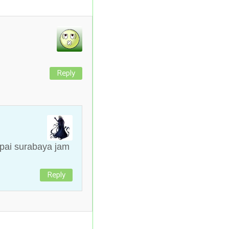
Reply
mpai surabaya jam
Reply