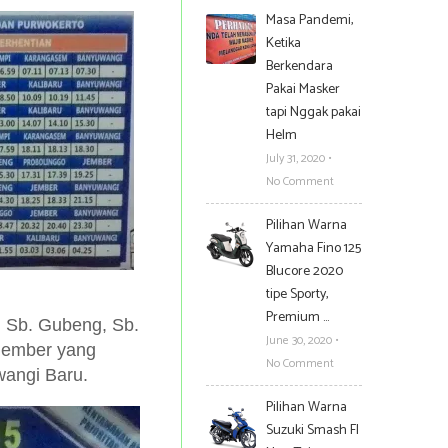
Masa Pandemi,
Ketika
Berkendara
Pakai Masker
tapi Nggak pakai
Helm
July 31, 2020
•
No Comment
Pilihan Warna
Yamaha Fino 125
Blucore 2020
tipe Sporty,
Premium …
i Sb. Gubeng, Sb.
June 30, 2020
•
 Jember yang
No Comment
wangi Baru.
Pilihan Warna
Suzuki Smash FI