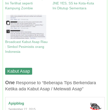
w
e
n
e
Ini Terlihat seperti
JNE YES, SS ke Kota-Kota
w
w
e
w
Kampung Zombie
Ini Ditutup Sementara
i
w
w
w
n
i
w
i
d
n
i
n
o
d
n
d
w
o
d
o
)
w
o
w
)
w
)
)
Broadcast Kabut Asap Riau
: Simbol Pesimistis orang
Indonesia
Kabut Asap
One
Response to “Beberapa Tips Berkendara
Ketika ada Kabut Asap / Melewati Asap”
Apipblog
September 27, 2015