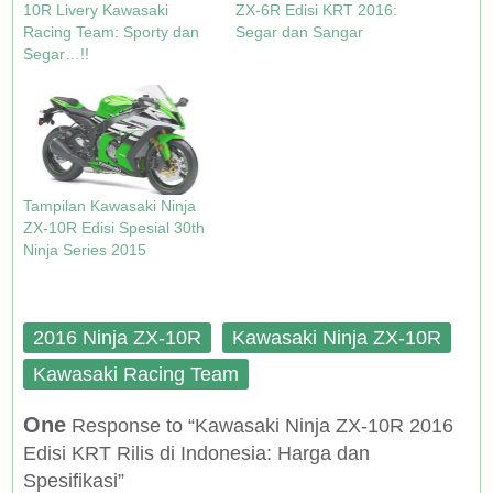
w
e
n
e
10R Livery Kawasaki
ZX-6R Edisi KRT 2016:
w
w
e
w
Racing Team: Sporty dan
Segar dan Sangar
i
w
w
w
n
i
w
i
Segar…!!
d
n
i
n
o
d
n
d
w
o
d
o
)
w
o
w
)
w
)
)
Tampilan Kawasaki Ninja
ZX-10R Edisi Spesial 30th
Ninja Series 2015
2016 Ninja ZX-10R
Kawasaki Ninja ZX-10R
Kawasaki Racing Team
One
Response to “Kawasaki Ninja ZX-10R 2016
Edisi KRT Rilis di Indonesia: Harga dan
Spesifikasi”