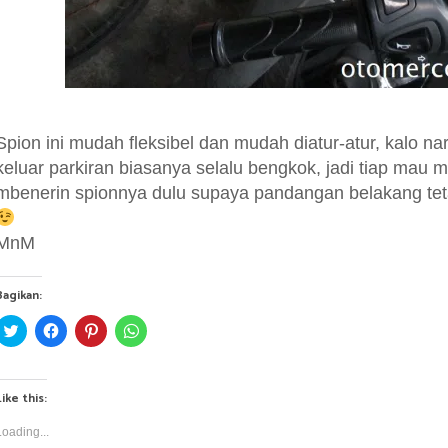
Spion ini mudah fleksibel dan mudah diatur-atur, kalo na
keluar parkiran biasanya selalu bengkok, jadi tiap mau m
mbenerin spionnya dulu supaya pandangan belakang tet
MnM
Bagikan:
C
C
C
C
l
l
l
l
i
i
i
i
c
c
c
c
k
k
k
k
t
t
t
t
Like this:
o
o
o
o
s
s
s
s
h
h
h
h
Loading...
a
a
a
a