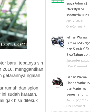
Biaya Admin 5
Marketplace
Indonesia 2023
April 2, 2023
•
One Comment
Pilihan Warna
Suzuki GSX-R150
dan Suzuki GSX-
S150 Tahun 2019
September 3, 2020
tor baru, tepatnya sih
•
One Comment
n 2016, menggantikan
n getarannya ngalah-
Pilihan Warna
Honda Vario 125
gar rumah dan spion
dan Vario 150
 ini sudah karatan,
Series Tahun …
li gak bisa ditekuk
August 30, 2020
•
One Comment