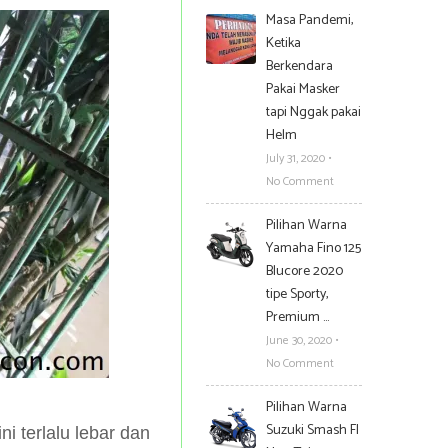
Masa Pandemi,
Ketika
Berkendara
Pakai Masker
tapi Nggak pakai
Helm
July 31, 2020
•
No Comment
Pilihan Warna
Yamaha Fino 125
Blucore 2020
tipe Sporty,
Premium …
June 30, 2020
•
No Comment
Pilihan Warna
Suzuki Smash FI
i terlalu lebar dan