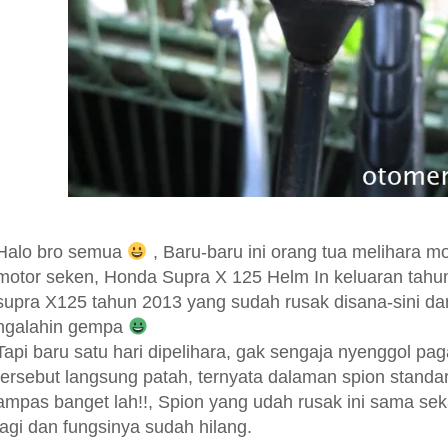
Halo bro semua
, Baru-baru ini orang tua melihara mo
motor seken, Honda Supra X 125 Helm In keluaran tahu
supra X125 tahun 2013 yang sudah rusak disana-sini da
ngalahin gempa
Tapi baru satu hari dipelihara, gak sengaja nyenggol pa
tersebut langsung patah, ternyata dalaman spion standar
ampas banget lah!!, Spion yang udah rusak ini sama seka
lagi dan fungsinya sudah hilang.