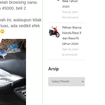
New Tahun
telah browsing sana-
2020
 45000, beli 2
May 30, 2020
•
No Comment
ah ini, walaupun tidak
luas, ada sedikit efek
Pilihan Warna
Honda Revo X
dan Revo Fit
tahun 2020
April 30, 2020
•
2
Comments
Arsip
Arsip