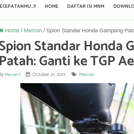
KECEPATANMU…!!
HOME
DAFTAR ISI MNM
DOWNLO
Home
/
Mercon
/
Spion Standar Honda Gampang Pata
Spion Standar Honda
Patah: Ganti ke TGP Ae
By
October 21, 2017
Mercon
Mercon C