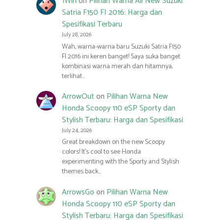
1Win
on
Pilihan Warna All New Suzuki
Satria F150 FI 2016: Harga dan
Spesifikasi Terbaru
July 28, 2026
Wah, warna-warna baru Suzuki Satria F150
FI 2016 ini keren banget! Saya suka banget
kombinasi warna merah dan hitamnya,
terlihat…
ArrowOut
on
Pilihan Warna New
Honda Scoopy 110 eSP Sporty dan
Stylish Terbaru: Harga dan Spesifikasi
July 24, 2026
Great breakdown on the new Scoopy
colors! It’s cool to see Honda
experimenting with the Sporty and Stylish
themes back…
ArrowsGo
on
Pilihan Warna New
Honda Scoopy 110 eSP Sporty dan
Stylish Terbaru: Harga dan Spesifikasi