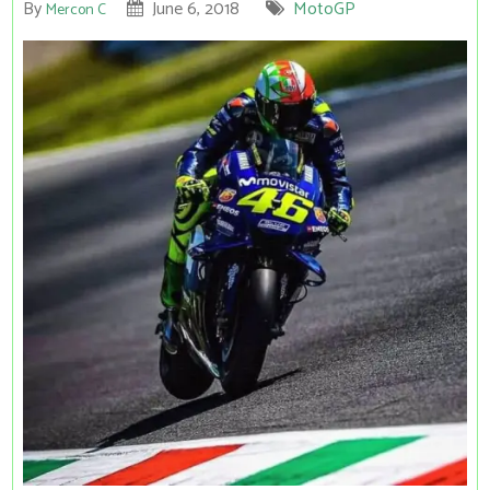
By
June 6, 2018
MotoGP
Mercon C