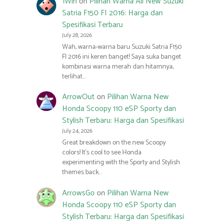
1Win
on
Pilihan Warna All New Suzuki
Satria F150 FI 2016: Harga dan
Spesifikasi Terbaru
July 28, 2026
Wah, warna-warna baru Suzuki Satria F150
FI 2016 ini keren banget! Saya suka banget
kombinasi warna merah dan hitamnya,
terlihat…
ArrowOut
on
Pilihan Warna New
Honda Scoopy 110 eSP Sporty dan
Stylish Terbaru: Harga dan Spesifikasi
July 24, 2026
Great breakdown on the new Scoopy
colors! It’s cool to see Honda
experimenting with the Sporty and Stylish
themes back…
ArrowsGo
on
Pilihan Warna New
Honda Scoopy 110 eSP Sporty dan
Stylish Terbaru: Harga dan Spesifikasi