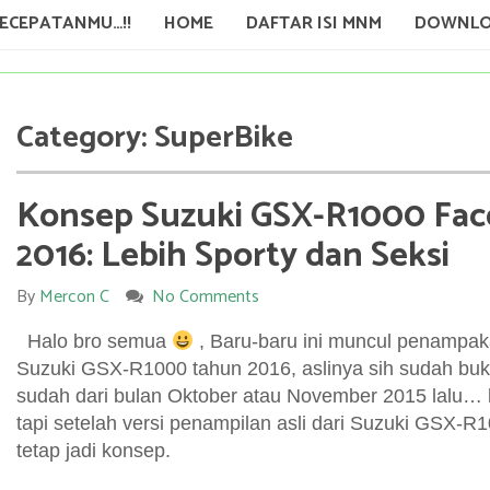
KECEPATANMU…!!
HOME
DAFTAR ISI MNM
DOWNLO
Category:
SuperBike
Konsep Suzuki GSX-R1000 Face
2016: Lebih Sporty dan Seksi
By
Mercon C
No Comments
Halo bro semua
, Baru-baru ini muncul penampak
Suzuki GSX-R1000 tahun 2016, aslinya sih sudah bukan
sudah dari bulan Oktober atau November 2015 lalu… 
tapi setelah versi penampilan asli dari Suzuki GSX-R1
tetap jadi konsep.