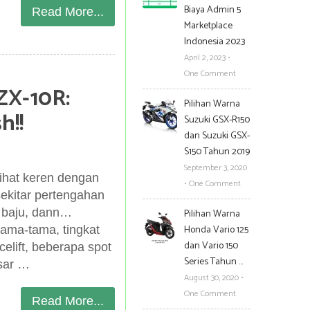
Biaya Admin 5
Read More...
Marketplace
Indonesia 2023
April 2, 2023
•
One Comment
ZX-10R:
Pilihan Warna
h!!
Suzuki GSX-R150
dan Suzuki GSX-
S150 Tahun 2019
September 3, 2020
ihat keren dengan
•
One Comment
ekitar pertengahan
ti baju, dann…
Pilihan Warna
Honda Vario 125
tama-tama, tingkat
dan Vario 150
elift, beberapa spot
Series Tahun …
esar …
August 30, 2020
•
One Comment
Read More...