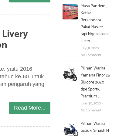
Masa Pandemi,
Ketika
Berkendara
Pakai Masker
 Livery
tapi Nggak pakai
on
Helm
July 31, 2020
•
No Comment
Pilihan Warna
ke, yaitu 2016
Yamaha Fino 125
tahun ke-60 untuk
Blucore 2020
kan pengaruh yang
tipe Sporty,
Premium …
June 30, 2020
•
Read More...
No Comment
Pilihan Warna
Suzuki Smash FI