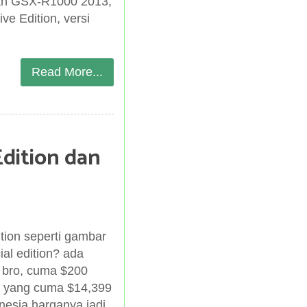
rian GSX-R1000 2013,
 Edition, versi
Read More...
Edition dan
ion seperti gambar
al edition? ada
 bro, cuma $200
ar yang cuma $14,399
nesia harganya jadi