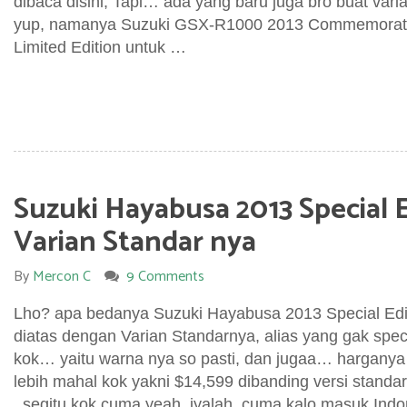
dibaca disini, Tapi… ada yang baru juga bro buat va
yup, namanya Suzuki GSX-R1000 2013 Commemorative
Limited Edition untuk …
Suzuki Hayabusa 2013 Special 
Varian Standar nya
By
Mercon C
9 Comments
Lho? apa bedanya Suzuki Hayabusa 2013 Special Edit
diatas dengan Varian Standarnya, alias yang gak speci
kok… yaitu warna nya so pasti, dan jugaa… harganya
lebih mahal kok yakni $14,599 dibanding versi stand
, segitu kok cuma yeah, iyalah, cuma kalo masuk Indo