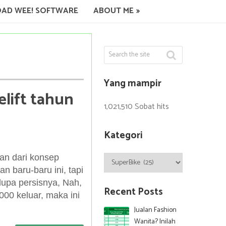
AD WEE! SOFTWARE
ABOUT ME
Yang mampir
lift tahun
1,021,510 Sobat hits
Kategori
Kategori
an dari konsep
 baru-baru ini, tapi
lupa persisnya, Nah,
Recent Posts
000 keluar, maka ini
Jualan Fashion
Wanita? Inilah