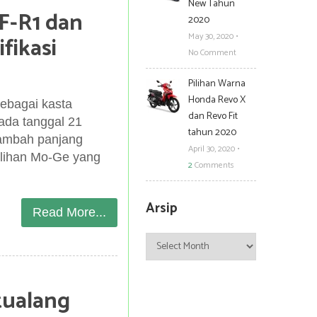
New Tahun
F-R1 dan
2020
May 30, 2020
•
fikasi
No Comment
Pilihan Warna
Honda Revo X
bagai kasta
dan Revo Fit
pada tanggal 21
tahun 2020
nambah panjang
April 30, 2020
•
ilihan Mo-Ge yang
2
Comments
Arsip
Read More...
Arsip
tualang