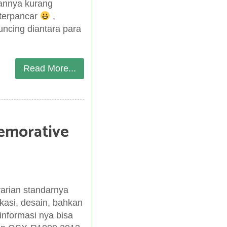
annya kurang
 terpancar
,
ncing diantara para
Read More...
emorative
arian standarnya
ikasi, desain, bahkan
informasi nya bisa