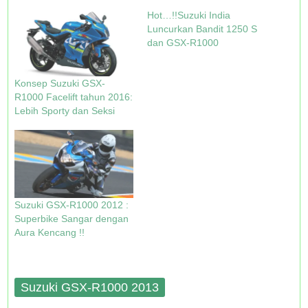
(
k
s
p
O
(
t
(
Hot…!!Suzuki India
p
O
(
O
Luncurkan Bandit 1250 S
e
p
O
p
n
e
p
e
dan GSX-R1000
s
n
e
n
i
s
n
s
n
i
s
i
n
n
i
n
Konsep Suzuki GSX-
e
n
n
n
w
e
n
e
R1000 Facelift tahun 2016:
w
w
e
w
Lebih Sporty dan Seksi
i
w
w
w
n
i
w
i
d
n
i
n
o
d
n
d
w
o
d
o
)
w
o
w
)
w
)
)
Suzuki GSX-R1000 2012 :
Superbike Sangar dengan
Aura Kencang !!
Suzuki GSX-R1000 2013