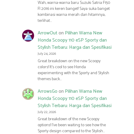
Wah, warna-warna baru Suzuki Satria F150
FI 2016 ini keren banget! Saya suka banget
kombinasi warna merah dan hitamnya,
terlihat…
ArrowOut
on
Pilihan Warna New
Honda Scoopy 110 eSP Sporty dan
Stylish Terbaru: Harga dan Spesifikasi
July 24, 2026
Great breakdown on the new Scoopy
colors! It’s cool to see Honda
experimenting with the Sporty and Stylish
themes back…
ArrowsGo
on
Pilihan Warna New
Honda Scoopy 110 eSP Sporty dan
Stylish Terbaru: Harga dan Spesifikasi
July 22, 2026
Great breakdown of the new Scoopy
options! I’ve been waiting to see how the
Sporty design compared to the Stylish…