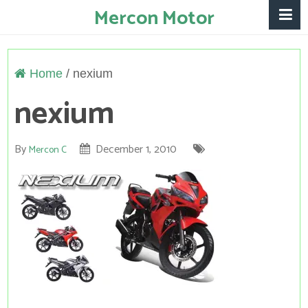
Mercon Motor
Home
/
nexium
nexium
By
December 1, 2010
Mercon C