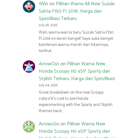
1Win
on
Pilihan Warna All New Suzuki
Satria F150 FI 2016: Harga dan
Spesifikasi Terbaru
July 28, 2026
Wah, warna-warna baru Suzuki Satria F150
FI 2016 ini keren banget! Saya suka banget
kombinasi warna merah dan hitamnya,
terlihat…
ArrowOut
on
Pilihan Warna New
Honda Scoopy 110 eSP Sporty dan
Stylish Terbaru: Harga dan Spesifikasi
July 24, 2026
Great breakdown on the new Scoopy
colors! It’s cool to see Honda
experimenting with the Sporty and Stylish
themes back…
ArrowsGo
on
Pilihan Warna New
Honda Scoopy 110 eSP Sporty dan