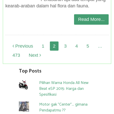
kearab-araban dalam hal flora dan fauna.
Read More...
Posts
Previous
1
2
3
4
5
…
navigation
473
Next
Top Posts
Pilihan Warna Honda All New
Beat eSP 2015: Harga dan
Spesifikasi
Motor gak "Center"... gimana
Pendapatmu ??