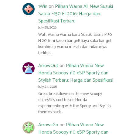
1Win
on
Pilihan Warna All New Suzuki
Satria F150 FI 2016: Harga dan
Spesifikasi Terbaru
July 28, 2026
Wah, warna-warna baru Suzuki Satria F150
FI 2016 ini keren banget! Saya suka banget
kombinasi warna merah dan hitamnya,
terlihat…
ArrowOut
on
Pilihan Warna New
Honda Scoopy 110 eSP Sporty dan
Stylish Terbaru: Harga dan Spesifikasi
July 24, 2026
Great breakdown on the new Scoopy
colors! It’s cool to see Honda
experimenting with the Sporty and Stylish
themes back…
ArrowsGo
on
Pilihan Warna New
Honda Scoopy 110 eSP Sporty dan