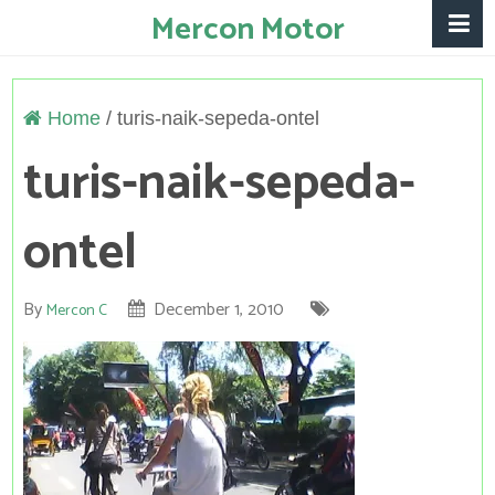
Mercon Motor
Home
/
turis-naik-sepeda-ontel
turis-naik-sepeda-
ontel
By
December 1, 2010
Mercon C