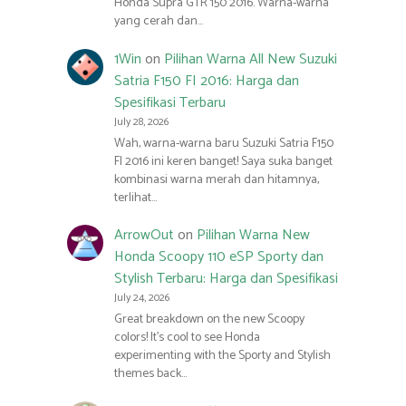
Honda Supra GTR 150 2016. Warna-warna
yang cerah dan…
1Win
on
Pilihan Warna All New Suzuki
Satria F150 FI 2016: Harga dan
Spesifikasi Terbaru
July 28, 2026
Wah, warna-warna baru Suzuki Satria F150
FI 2016 ini keren banget! Saya suka banget
kombinasi warna merah dan hitamnya,
terlihat…
ArrowOut
on
Pilihan Warna New
Honda Scoopy 110 eSP Sporty dan
Stylish Terbaru: Harga dan Spesifikasi
July 24, 2026
Great breakdown on the new Scoopy
colors! It’s cool to see Honda
experimenting with the Sporty and Stylish
themes back…