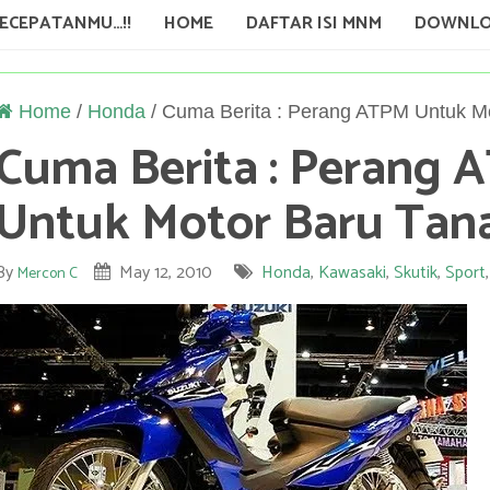
KECEPATANMU…!!
HOME
DAFTAR ISI MNM
DOWNLO
Home
/
Honda
/
Cuma Berita : Perang ATPM Untuk Mo
Cuma Berita : Perang 
Untuk Motor Baru Tana
By
May 12, 2010
Honda
,
Kawasaki
,
Skutik
,
Sport
Mercon C