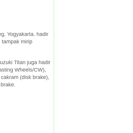
g, Yogyakarta. hadir
 tampak mirip
zuki Titan juga hadir
Casting Wheels/CW),
 cakram (disk brake),
 brake.