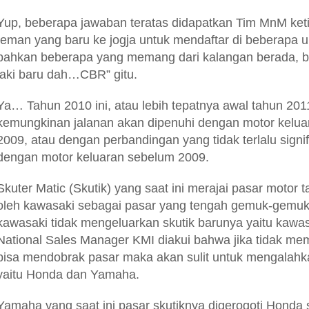
Yup, beberapa jawaban teratas didapatkan Tim MnM ke
teman yang baru ke jogja untuk mendaftar di beberapa uni
bahkan beberapa yang memang dari kalangan berada, b
laki baru dah…CBR” gitu.
Ya… Tahun 2010 ini, atau lebih tepatnya awal tahun 201
kemungkinan jalanan akan dipenuhi dengan motor kelua
2009, atau dengan perbandingan yang tidak terlalu signi
dengan motor keluaran sebelum 2009.
Skuter Matic (Skutik) yang saat ini merajai pasar motor 
oleh kawasaki sebagai pasar yang tengah gemuk-gemu
kawasaki tidak mengeluarkan skutik barunya yaitu kawas
National Sales Manager KMI diakui bahwa jika tidak m
bisa mendobrak pasar maka akan sulit untuk mengalah
yaitu Honda dan Yamaha.
Yamaha yang saat ini pasar skutiknya digerogoti Honda 