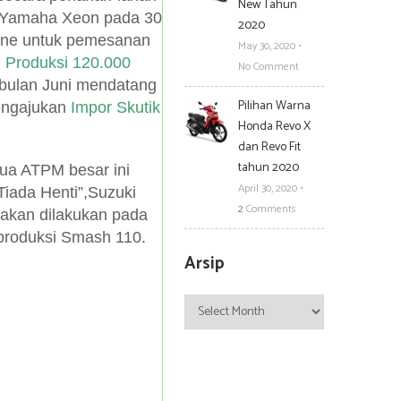
New Tahun
g Yamaha Xeon pada 30
2020
nline untuk pemesanan
May 30, 2020
•
n
Produksi 120.000
No Comment
bulan Juni mendatang
Pilihan Warna
engajukan
Impor Skutik
Honda Revo X
dan Revo Fit
tahun 2020
ua ATPM besar ini
April 30, 2020
•
Tiada Henti”,Suzuki
2
Comments
akan dilakukan pada
produksi Smash 110.
Arsip
Arsip