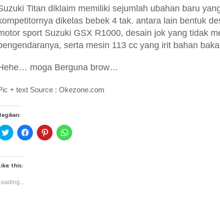
Suzuki Titan diklaim memiliki sejumlah ubahan baru y
kompetitornya dikelas bebek 4 tak. antara lain bentuk de
motor sport Suzuki GSX R1000, desain jok yang tidak 
pengendaranya, serta mesin 113 cc yang irit bahan bakar
Hehe… moga Berguna brow…
Pic + text Source : Okezone.com
Bagikan:
C
C
C
C
l
l
l
l
i
i
i
i
c
c
c
c
k
k
k
k
t
t
t
t
Like this:
o
o
o
o
s
s
s
s
h
h
h
h
Loading...
a
a
a
a
r
r
r
r
e
e
e
e
o
o
o
o
n
n
n
n