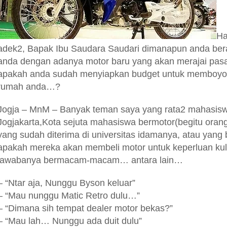
Ha
adek2, Bapak Ibu Saudara Saudari dimanapun anda ber
anda dengan adanya motor baru yang akan merajai pasa
apakah anda sudah menyiapkan budget untuk memboyon
rumah anda…?
Jogja – MnM – Banyak
teman saya yang rata2 mahasisw
Jogjakarta,Kota sejuta mahasiswa bermotor(begitu oran
yang sudah diterima di universitas idamanya, atau yang 
apakah mereka akan membeli motor untuk
keperluan kul
jawabanya bermacam-macam… antara lain…
– “Ntar aja, Nunggu Byson keluar”
– “Mau nunggu Matic Retro dulu…”
– “Dimana sih tempat dealer motor bekas?”
– “Mau lah… Nunggu ada duit dulu”