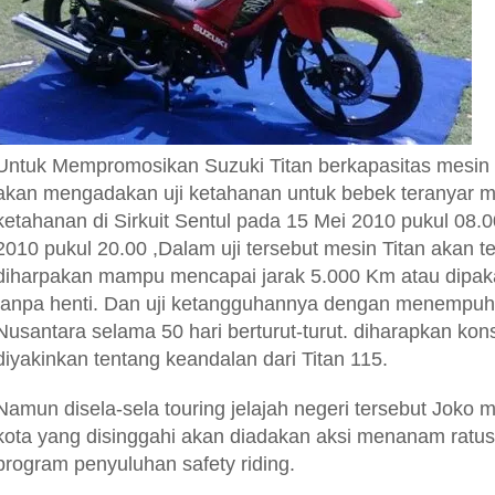
Untuk Mempromosikan Suzuki Titan berkapasitas mesin as
akan mengadakan uji ketahanan untuk bebek teranyar mer
ketahanan di Sirkuit Sentul pada 15 Mei 2010 pukul 08.0
2010 pukul 20.00 ,Dalam uji tersebut mesin Titan akan t
diharpakan mampu mencapai jarak 5.000 Km atau dipak
tanpa henti. Dan uji ketangguhannya dengan menempuh 
Nusantara selama 50 hari berturut-turut. diharapkan k
diyakinkan tentang keandalan dari Titan 115.
Namun disela-sela touring jelajah negeri tersebut Joko m
kota yang disinggahi akan diadakan aksi menanam ratu
program penyuluhan safety riding.