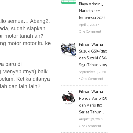
Biaya Admin 5
Marketplace
Indonesia 2023
llo semua… Abang2,
April 2, 2023
•
ada, sudah siapkah
One Comment
r motor tanah air?
g motor-motor itu ke
Pilihan Warna
Suzuki GSX-R150
dan Suzuki GSX-
a baru di
S150 Tahun 2019
g Menyebutnya) baik
September 3, 2020
belum. Ketika ditanya
•
One Comment
iah dan lain-lain?
Pilihan Warna
Honda Vario 125
dan Vario 150
Series Tahun …
August 30, 2020
•
One Comment