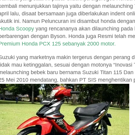
kembali menunjukkan tajinya yaitu dengan melaunchin
april lalu, disaat bersamaan juga diberlakukan indent o
skutik ini. Namun Peluncuran ini disambut honda denga
Honda Scoopy
yang rencananya akan dilaunching pada 
berbarengan dengan Byson. Honda juga Resmi telah m
Premium Honda PCX 125 sebanyak 2000 motor.
Suzuki yang marketnya makin tergerus dengan perang d
tidak mau ketinggalan, sesuai dengan motonya “Inovasi 
melaunching bebek baru bernama Suzuki Titan 115 Dan 
25 Mei 2010 mendatang, bahkan PT SIS menghentikan 