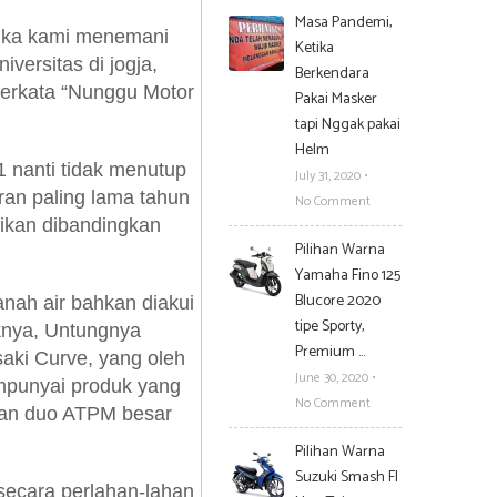
Masa Pandemi,
tika kami menemani
Ketika
versitas di jogja,
Berkendara
erkata “Nunggu Motor
Pakai Masker
tapi Nggak pakai
Helm
1 nanti tidak menutup
July 31, 2020
•
ran paling lama tahun
No Comment
fikan dibandingkan
Pilihan Warna
Yamaha Fino 125
Blucore 2020
tanah air bahkan diakui
tipe Sporty,
knya, Untungnya
Premium …
aki Curve, yang oleh
June 30, 2020
•
empunyai produk yang
No Comment
kan duo ATPM besar
Pilihan Warna
Suzuki Smash FI
secara perlahan-lahan