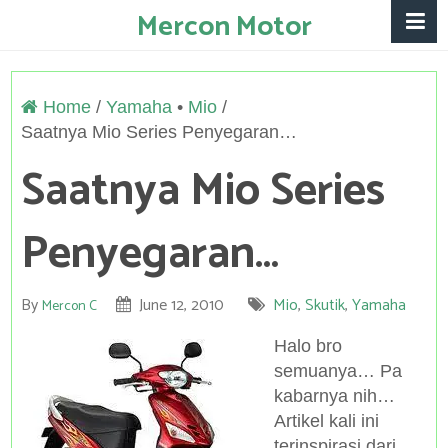
Mercon Motor
Home
/
Yamaha
Mio
Saatnya Mio Series Penyegaran…
Saatnya Mio Series
Penyegaran…
By
June 12, 2010
Mio
,
Skutik
,
Yamaha
Mercon C
Halo bro
semuanya… Pa
kabarnya nih…
Artikel kali ini
terinspirasi dari