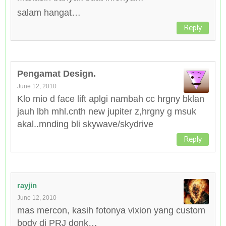
salam hangat…
Reply
Pengamat Design.
June 12, 2010
Klo mio d face lift aplgi nambah cc hrgny bklan
jauh lbh mhl.cnth new jupiter z,hrgny g msuk
akal..mnding bli skywave/skydrive
Reply
rayjin
June 12, 2010
mas mercon, kasih fotonya vixion yang custom
body di PRJ donk…