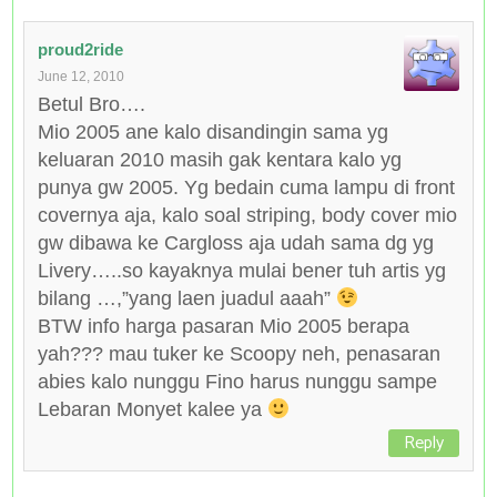
proud2ride
June 12, 2010
Betul Bro….
Mio 2005 ane kalo disandingin sama yg
keluaran 2010 masih gak kentara kalo yg
punya gw 2005. Yg bedain cuma lampu di front
covernya aja, kalo soal striping, body cover mio
gw dibawa ke Cargloss aja udah sama dg yg
Livery…..so kayaknya mulai bener tuh artis yg
bilang …,”yang laen juadul aaah”
BTW info harga pasaran Mio 2005 berapa
yah??? mau tuker ke Scoopy neh, penasaran
abies kalo nunggu Fino harus nunggu sampe
Lebaran Monyet kalee ya
Reply