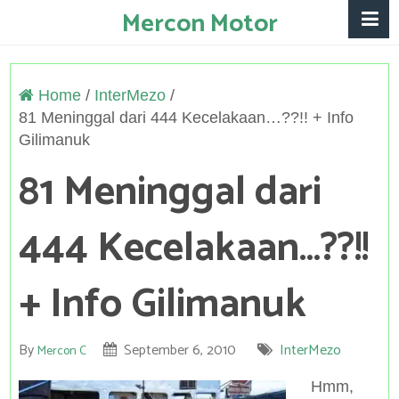
Mercon Motor
Home
/
InterMezo
/
81 Meninggal dari 444 Kecelakaan…??!! + Info
Gilimanuk
81 Meninggal dari
444 Kecelakaan…??!!
+ Info Gilimanuk
By
September 6, 2010
InterMezo
Mercon C
Hmm,