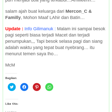
pun menjadi doa yang terkabul…Amiiieenn…
salam ajah buat keluarga dari
Mercon_C &
Familly
, Mohon Maaf LAhir dan Batin…
Update :
Info Gilimanuk :
Malam ini sampai besok
pagi seperti biasa terjadi Macet dan terjadi
penumpukan,,, Tapi besok selasa pagi dan siang
adalah waktu yang tepat buat nyebrang… itu
menurut temen saya lho…
McM
Bagikan:
C
C
C
C
l
l
l
l
i
i
i
i
c
c
c
c
k
k
k
k
t
t
t
t
Like this:
o
o
o
o
s
s
s
s