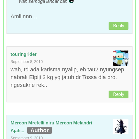
wah semoga lancar dah
Amiiinnn…
Reply
touringrider
September 8, 2010
wah, td ada karisma nyalip, eh tau2 nyungsep.
nabrak Elpiji 3 kg yg jatuh dr Tossa dia bro.
ngesakne rek..
Reply
Mercon Mretelli niru Mercon Melandri
Ajah...
September 9, 2010