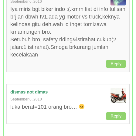
September 6, 2010
Iya miris bgt biker indo :(.kmrn liat di info tulisan
brjlan dbwh tv1,ada yg motor vs truck,keknya
kelindas gitu deh.wah jd inget tomizawa
kmarin.ngeri bro.
Setubuh bro, safety riding&istirahat cukup(2
jalan:1 istirahat).Smoga brkurang jumlah
kecelakaan
Reply
dismas not dimas
September 6, 2010
luka berat=101 orang bro…
Reply