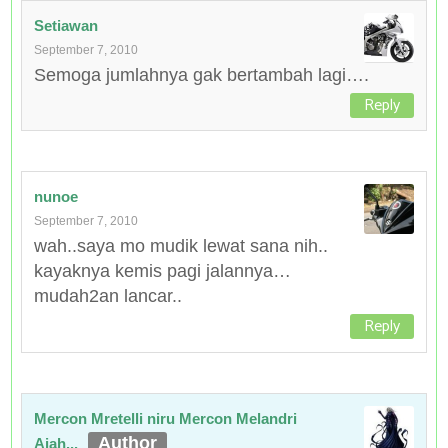
Setiawan
September 7, 2010
Semoga jumlahnya gak bertambah lagi….
Reply
nunoe
September 7, 2010
wah..saya mo mudik lewat sana nih..
kayaknya kemis pagi jalannya…
mudah2an lancar..
Reply
Mercon Mretelli niru Mercon Melandri
Ajah...