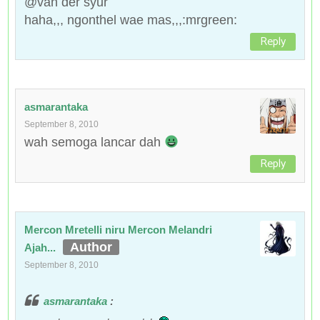
@van der syur
haha,,, ngonthel wae mas,,,:mrgreen:
Reply
asmarantaka
September 8, 2010
wah semoga lancar dah
Reply
Mercon Mretelli niru Mercon Melandri
Ajah...
September 8, 2010
asmarantaka
: