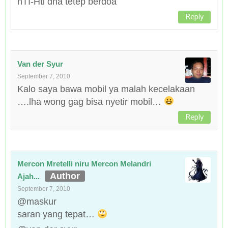
hTI-Hti dna tetep berdoa
Reply
Van der Syur
September 7, 2010
Kalo saya bawa mobil ya malah kecelakaan
….lha wong gag bisa nyetir mobil…
Reply
Mercon Mretelli niru Mercon Melandri
Ajah...
September 7, 2010
@maskur
saran yang tepat…