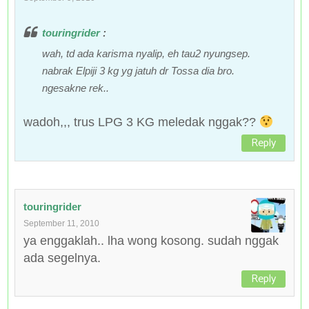
touringrider
:
wah, td ada karisma nyalip, eh tau2 nyungsep.
nabrak Elpiji 3 kg yg jatuh dr Tossa dia bro.
ngesakne rek..
wadoh,,, trus LPG 3 KG meledak nggak??
Reply
touringrider
September 11, 2010
ya enggaklah.. lha wong kosong. sudah nggak
ada segelnya.
Reply