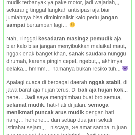
mudik terbanyak ya pake motor, jadi wajarlah,,,
sekarang tinggal langkah antisipasi aja biar
jumlahnya bisa diminimalisir kalo perlu
jangan
sampai
bertambah lagi…
Nah, Tinggal
kesadaran masing2 pemudik
aja
biar kalo bisa jangan menyibukkan malaikat maut,
nggak enak banget khan,
sanak saudara
nunggu
dirumah, karena pingin cepet, ngebut,,, akhirnya
celaka
,,, hmmm… namanya bukan resiko tuh,,,
Apalagi cuaca di berbagai daerah
nggak stabil
, di
jawa barat aja hujan terus, Di
bali aja hujan kok
,,,
hehe… Jadi saya menghimbau buat bro semua,
selamat mudik
, hati-hati di jalan,
semoga
menikmati puncak arus mudik
dengan hati
riang… hehehe,,,, dan setiap dua jam sekali
istirahat sejam,,, . niscaya, Selamat sampai tujuan