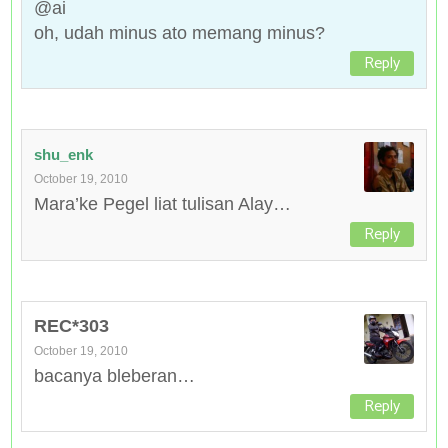
@ai
oh, udah minus ato memang minus?
Reply
shu_enk
October 19, 2010
Mara’ke Pegel liat tulisan Alay…
Reply
REC*303
October 19, 2010
bacanya bleberan…
Reply