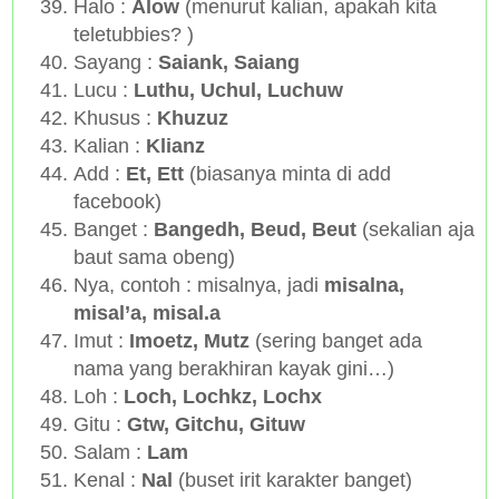
Halo :
Alow
(menurut kalian, apakah kita
teletubbies? )
Sayang :
Saiank, Saiang
Lucu :
Luthu, Uchul, Luchuw
Khusus :
Khuzuz
Kalian :
Klianz
Add :
Et, Ett
(biasanya minta di add
facebook)
Banget :
Bangedh, Beud, Beut
(sekalian aja
baut sama obeng)
Nya, contoh : misalnya, jadi
misalna,
misal’a, misal.a
Imut :
Imoetz, Mutz
(sering banget ada
nama yang berakhiran kayak gini…)
Loh :
Loch, Lochkz, Lochx
Gitu :
Gtw, Gitchu, Gituw
Salam :
Lam
Kenal :
Nal
(buset irit karakter banget)