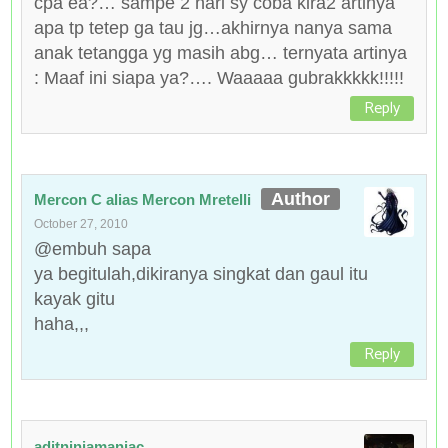
cpa ea?… sampe 2 hari sy coba kira2 artinya
apa tp tetep ga tau jg…akhirnya nanya sama
anak tetangga yg masih abg… ternyata artinya
: Maaf ini siapa ya?…. Waaaaa gubrakkkkk!!!!!
Reply
Mercon C alias Mercon Mretelli
October 27, 2010
@embuh sapa
ya begitulah,dikiranya singkat dan gaul itu
kayak gitu
haha,,,
Reply
aditninjamaniac