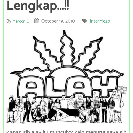
Lengkap…!!
By
October 19, 2010
InterMezo
Mercon C
Kapan sih alay itu muncul?? kalo menurut saya sih