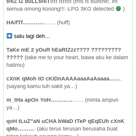
tHiZ iZ buLLsHiT!!!! !!!!!!!
(this is bullshit!, ini
semua omong kosong!!! -LPG 3KG detected
)
HAifTf…………
…… (huff)
satu lagi deh…
TaKe mE 2 yOuR hEaRtZzz???? ?????????
?????
(take me to your heart, bawa aku ke dalam
hatimu)
cXnK qMoh tO cKiDnAAAAaaaAaAaaaa……
.
(sayang kamu tuh sakit ya…)
m_tHa apOn YoH…………
…… (minta ampun
ya…)
qoH tLuZ”aN uCHA bWaD tTeP qEqEUh cXnK
qMo………
. (aku terus terusan berusaha buat