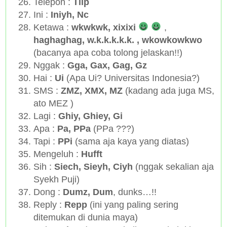
Telepon :
Tilp
Ini :
Iniyh, Nc
Ketawa :
wkwkwk, xixixi
,
haghaghag, w.k.k.k.k.k. , wkowkowkwo
(bacanya apa coba tolong jelaskan!!)
Nggak :
Gga, Gax, Gag, Gz
Hai :
Ui
(Apa Ui? Universitas Indonesia?)
SMS :
ZMZ, XMX, MZ
(kadang ada juga MS,
ato MEZ )
Lagi :
Ghiy, Ghiey, Gi
Apa :
Pa, PPa
(PPa ???)
Tapi :
PPi
(sama aja kaya yang diatas)
Mengeluh :
Hufft
Sih :
Siech, Sieyh, Ciyh
(nggak sekalian aja
Syekh Puji)
Dong :
Dumz, Dum
, dunks…!!
Reply :
Repp
(ini yang paling sering
ditemukan di dunia maya)