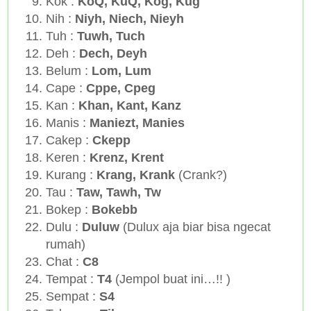
Kok :
KoQ, KuQ, Kog, Kug
Nih :
Niyh, Niech, Nieyh
Tuh :
Tuwh, Tuch
Deh :
Dech, Deyh
Belum :
Lom, Lum
Cape :
Cppe, Cpeg
Kan :
Khan, Kant, Kanz
Manis :
Maniezt, Manies
Cakep :
Ckepp
Keren :
Krenz, Krent
Kurang :
Krang, Krank
(Crank?)
Tau :
Taw, Tawh, Tw
Bokep :
Bokebb
Dulu :
Duluw
(Dulux aja biar bisa ngecat
rumah)
Chat :
C8
Tempat :
T4
(Jempol buat ini…!! )
Sempat :
S4