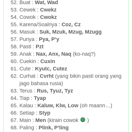
Buat :
Wat, Wad
Cewek :
Cwekz
Cowok :
Cwokz
Karena/Soalnya :
Coz, Cz
Masuk :
Suk, Mzuk, Mzug, Mzugg
Punya :
Pya, P’y
Pasti :
Pzt
Anak :
Nax, Anx, Naq
(ko-naq?)
Cuekin :
Cuxin
Cute :
Kyutc, Cutez
Curhat :
Cvrht
(yang bikin pasti orang yang
jago bahasa rusia)
Terus :
Rus, Tyuz, Tyz
Tiap :
Tyap
Kalau :
Kaluw, Klw, Low
(oh maann…)
Setiap :
Styp
Main :
Men
(kirain cowok
)
Paling :
Plink, P’ling