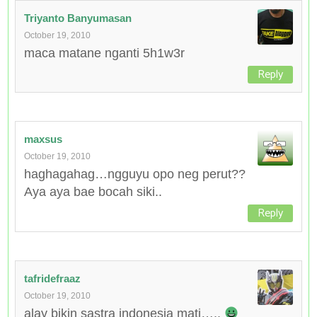
Triyanto Banyumasan
October 19, 2010
maca matane nganti 5h1w3r
Reply
maxsus
October 19, 2010
haghagahag…ngguyu opo neg perut??
Aya aya bae bocah siki..
Reply
tafridefraaz
October 19, 2010
alay bikin sastra indonesia mati…..