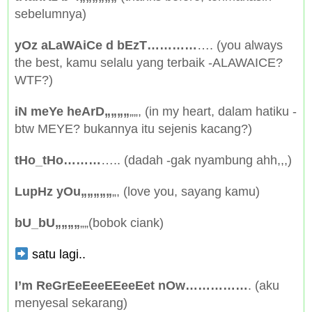
sebelumnya)
yOz aLaWAiCe d bEzT…………
…. (you always
the best, kamu selalu yang terbaik -ALAWAICE?
WTF?)
iN meYe heArD„„„„
„„, (in my heart, dalam hatiku -
btw MEYE? bukannya itu sejenis kacang?)
tHo_tHo………
….. (dadah -gak nyambung ahh,,,)
LupHz yOu„„„„„
„, (love you, sayang kamu)
bU_bU„„„„
„„(bobok ciank)
satu lagi..
I’m ReGrEeEeeEEeeEet nOw……………
. (aku
menyesal sekarang)