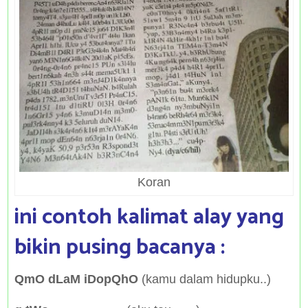
Koran
ini contoh kalimat alay yang
bikin pusing bacanya :
QmO dLaM iDopQhO
(kamu dalam hidupku..)