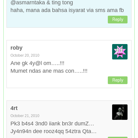
@asmarntaka & ting tong
haha, mana ada bahsa isyarat via sms ama fb
Reply
roby
October 20, 2010
Ane gk 4y@l om…..!!!
Mumet ndas ane mas con…..!!!
Reply
4rt
October 21, 2010
Pk3 b4s4 3nd0 iiank bn3r dumZ…
Jy4n94n dee rooz4qq 54ztra Qta…