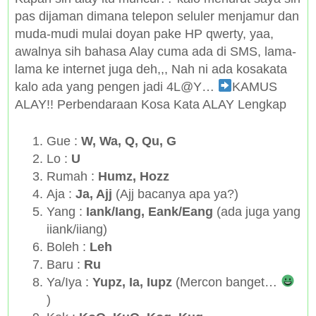
pas dijaman dimana telepon seluler menjamur dan
muda-mudi mulai doyan pake HP qwerty, yaa,
awalnya sih bahasa Alay cuma ada di SMS, lama-
lama ke internet juga deh,,, Nah ni ada kosakata
kalo ada yang pengen jadi 4L@Y…
KAMUS
ALAY!! Perbendaraan Kosa Kata ALAY Lengkap
Gue :
W, Wa, Q, Qu, G
Lo :
U
Rumah :
Humz, Hozz
Aja :
Ja, Ajj
(Ajj bacanya apa ya?)
Yang :
Iank/Iang, Eank/Eang
(ada juga yang
iiank/iiang)
Boleh :
Leh
Baru :
Ru
Ya/Iya :
Yupz, Ia, Iupz
(Mercon banget…
)