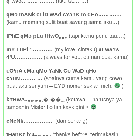
q tWo………………
(aku tau……)
qMo mANk cLiD wAd cYanK m qHo………….
(kamu memang sulit buat sayang sama aku…)
tPhE qMo pLu tHwO„„„
(tapi kamu perlu tau….)
mY LuPi”…………
(my love, cintaku)
aLwaYs
4’U……………
(always for you, cuman buat kamu)
cO’nA cMa qMo YaNk Co WaD qHo
cYuM…………
(soalnya cuma kamu yang cowo
buat aku senyum – EYD nomer sekian nich.
)
k’tHwA„„„„„„
„� ��„„ (ketawa… harusnya ya
tambahin Mister Ijo lah kayk gini >
cNeNk……………..
(dan senang)
tHanKz b’4„„„„„„
(thanks before, terimakasih