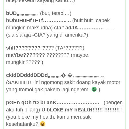
tetep kekeuh sayang kamu…)
bUD„„„„
„„„„„ , (but, tetapi…)
hUhuHuHfTFTf………….. ..
(huft huft -capek
mungkin maksudna)
cIa” adJA……………
……
(sia sia aja -CIA? yang di amerika?)
shIt???????? ?
??? (TA*??????)
maYbe??????
? ???????? (maybe,
mungkin????? )
ckIdDDdddDDDd„„„„„
� �, „„„„„„„„„„ „„„ „„
(SAKIIIIIIT! -ini ngomong sakit doang kayak motor
yang tromol gak pakem lagi ngerem
)
pGEn qOh tO bLanK…………………….
. (pengen
aku tuh bilang)
U bLOkE mY hEaLtH!!!!!! !!!!!!!!!
!
(you bloke my health, kamu merusak
kesehatanku?