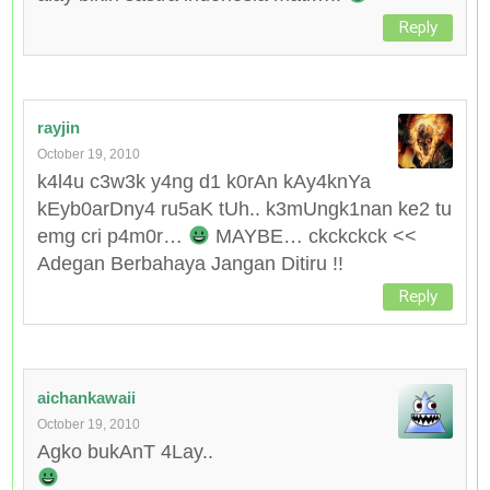
Reply
rayjin
October 19, 2010
k4l4u c3w3k y4ng d1 k0rAn kAy4knYa
kEyb0arDny4 ru5aK tUh.. k3mUngk1nan ke2 tu
emg cri p4m0r…
MAYBE… ckckckck <<
Adegan Berbahaya Jangan Ditiru !!
Reply
aichankawaii
October 19, 2010
Agko bukAnT 4Lay..