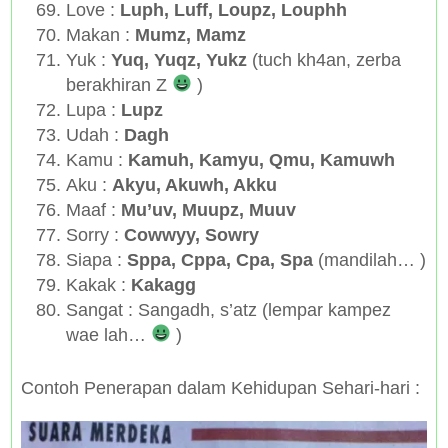
Love :
Luph, Luff, Loupz, Louphh
Makan :
Mumz, Mamz
Yuk :
Yuq, Yuqz, Yukz
(tuch kh4an, zerba
berakhiran Z
)
Lupa :
Lupz
Udah :
Dagh
Kamu :
Kamuh, Kamyu, Qmu, Kamuwh
Aku :
Akyu, Akuwh, Akku
Maaf :
Mu’uv, Muupz, Muuv
Sorry :
Cowwyy, Sowry
Siapa :
Sppa, Cppa, Cpa, Spa
(mandilah… )
Kakak :
Kakagg
Sangat : Sangadh, s’atz (lempar kampez
wae lah…
)
Contoh Penerapan dalam Kehidupan Sehari-hari :