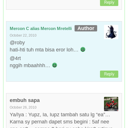
Reply
Mercon C alias Mercon Mretelli
October 22, 2010
@roby
hati-hti tuh mta bisa eror loh…
@4rt
nggih mbaahhh…
Reply
embuh sapa
October 26, 2010
Ya/Iya : Yupz, Ia, Iupz tambah satu lg “ea”…
Karna sy pernah dapet sms begini : 5af nee