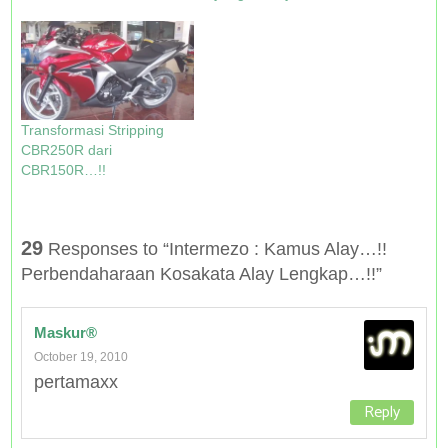
w
w
e
w
i
w
w
w
n
i
w
i
d
n
i
n
o
d
n
d
w
o
d
o
)
w
o
w
)
w
)
)
Transformasi Stripping
CBR250R dari
CBR150R…!!
29
Responses to “Intermezo : Kamus Alay…!!
Perbendaharaan Kosakata Alay Lengkap…!!”
Maskur®
October 19, 2010
pertamaxx
Reply