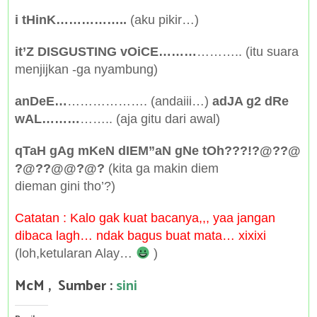
i tHinK……………..
(aku pikir…)
it’Z DISGUSTING vOiCE………
……….. (itu suara
menjijkan -ga nyambung)
anDeE…
………………. (andaiii…)
adJA g2 dRe
wAL………
…….. (aja gitu dari awal)
qTaH gAg mKeN dIEM”aN gNe tOh???!?@??@
?@??@@?@?
(kita ga makin diem
dieman gini tho’?)
Catatan : Kalo gak kuat bacanya,,, yaa jangan
dibaca lagh… ndak bagus buat mata… xixixi
(loh,ketularan Alay…
)
McM , Sumber :
sini