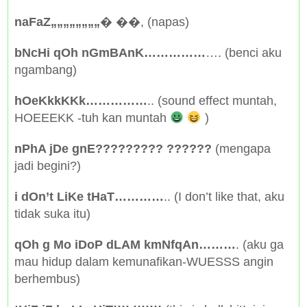
naFaZ„„„„„„„„
� ��, (napas)
bNcHi qOh nGmBAnK……………
…. (benci aku
ngambang)
hOeKkkKKk……………
.. (sound effect muntah,
HOEEEKK -tuh kan muntah
)
nPhA jDe gnE????????? ??????
(mengapa
jadi begini?)
i dOn’t LiKe tHaT…………
.. (I don’t like that, aku
tidak suka itu)
qOh g Mo iDoP dLAM kmNfqAn………
. (aku ga
mau hidup dalam kemunafikan-WUESSS angin
berhembus)