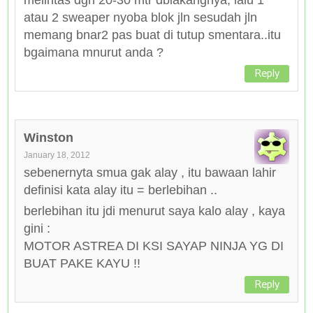
melintas dgn 20-30 mtr dblakangnya, lalu 1
atau 2 sweaper nyoba blok jln sesudah jln
memang bnar2 pas buat di tutup smentara..itu
bgaimana mnurut anda ?
Reply
Winston
January 18, 2012
sebenernyta smua gak alay , itu bawaan lahir
definisi kata alay itu = berlebihan ..
berlebihan itu jdi menurut saya kalo alay , kaya
gini :
MOTOR ASTREA DI KSI SAYAP NINJA YG DI
BUAT PAKE KAYU !!
Reply