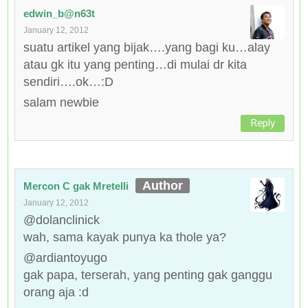
edwin_b@n63t
January 12, 2012
suatu artikel yang bijak….yang bagi ku…alay
atau gk itu yang penting…di mulai dr kita
sendiri….ok…:D
salam newbie
Reply
Mercon C gak Mretelli
January 12, 2012
@dolanclinick
wah, sama kayak punya ka thole ya?
@ardiantoyugo
gak papa, terserah, yang penting gak ganggu
orang aja :d