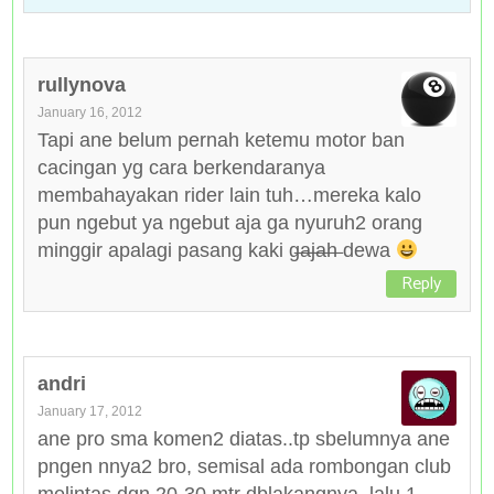
rullynova
January 16, 2012
Tapi ane belum pernah ketemu motor ban
cacingan yg cara berkendaranya
membahayakan rider lain tuh…mereka kalo
pun ngebut ya ngebut aja ga nyuruh2 orang
minggir apalagi pasang kaki g̶a̶j̶a̶h̶ dewa
Reply
andri
January 17, 2012
ane pro sma komen2 diatas..tp sbelumnya ane
pngen nnya2 bro, semisal ada rombongan club