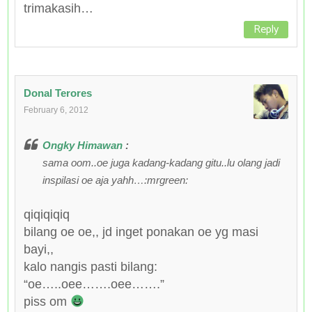
trimakasih…
Reply
Donal Terores
February 6, 2012
Ongky Himawan
:
sama oom..oe juga kadang-kadang gitu..lu olang jadi
inspilasi oe aja yahh…:mrgreen:
qiqiqiqiq
bilang oe oe,, jd inget ponakan oe yg masi
bayi,,
kalo nangis pasti bilang:
“oe…..oee…….oee…….”
piss om