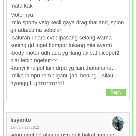
mata kaki
Motornya:
-mio sporty velg kecil gaya drag thailand, spion
ga ada/cuma sebelah
-saluran udara cvt dipasang selang warna
kuning (jd inget kompor tukang mie ayam)
-body motor udh ada yg ilang akibat dicopot2
biar lebih ngebut??
-bunyi knalpot lain drpd yg lain..hahahaha…
-mika lampu rem diganti jadi bening…silau
nyongg!!! grrrrrrrrrrrrr!!
Reply
lisyanto
January 13, 2012
seng penting alay ra nyruduk bakul jamu yo…