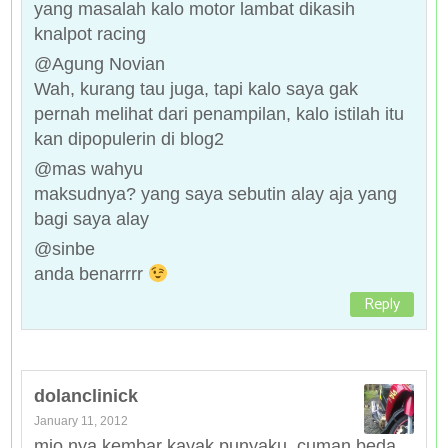
yang masalah kalo motor lambat dikasih
knalpot racing
@Agung Novian
Wah, kurang tau juga, tapi kalo saya gak
pernah melihat dari penampilan, kalo istilah itu
kan dipopulerin di blog2
@mas wahyu
maksudnya? yang saya sebutin alay aja yang
bagi saya alay
@sinbe
anda benarrrr
Reply
dolanclinick
January 11, 2012
mio nya kembar kayak punyaku, cuman beda