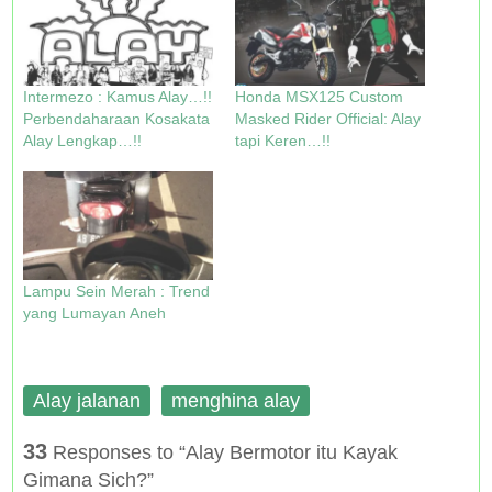
e
o
r
A
r
o
e
p
(
k
s
p
O
(
t
(
p
O
(
O
e
p
O
p
n
e
p
e
Intermezo : Kamus Alay…!!
Honda MSX125 Custom
s
n
e
n
i
s
n
s
Perbendaharaan Kosakata
Masked Rider Official: Alay
n
i
s
i
Alay Lengkap…!!
tapi Keren…!!
n
n
i
n
e
n
n
n
w
e
n
e
w
w
e
w
i
w
w
w
n
i
w
i
d
n
i
n
o
d
n
d
w
o
d
o
)
w
o
w
)
w
)
Lampu Sein Merah : Trend
)
yang Lumayan Aneh
Alay jalanan
menghina alay
33
Responses to “Alay Bermotor itu Kayak
Gimana Sich?”