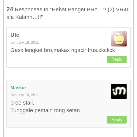
24
Responses to “Hebat Banget BRo…!! (2) VR46
aja Kalahh…!!”
Ute
January 18, 2011
Gasx lengket bro,makax ngacir trus.ckckck
Reply
Maskur
January 18, 2011
pree stail.
Tunggale pemain tong setan.
Reply