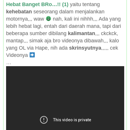
H
ebat Banget BRo…!! (1)
yaitu tentang
kehebatan
seseorang dalam menjalankan
motornya,,, waw
nah, kali ini nihhh,,, Ada yang
lebih hebat lagi, entah dari daerah mana, tapi dari
beberapa sumber dibilang
kalimantan
,,, ckckck,
mantap,,, simak aja bro
videonya dibawah,,, kalo
yang OL via Hape, nih ada
skrinsyutnya
,,,,, cek
Videonya
…