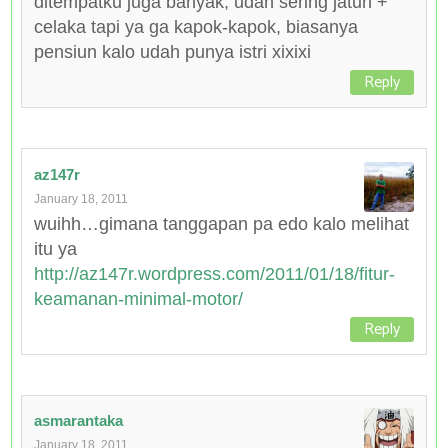
ditempatku juga banyak, udah sering jatuh +
celaka tapi ya ga kapok-kapok, biasanya
pensiun kalo udah punya istri xixixi
Reply
az147r
January 18, 2011
wuihh…gimana tanggapan pa edo kalo melihat
itu ya
http://az147r.wordpress.com/2011/01/18/fitur-
keamanan-minimal-motor/
Reply
asmarantaka
January 18, 2011