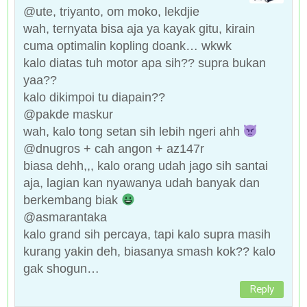
@ute, triyanto, om moko, lekdjie
wah, ternyata bisa aja ya kayak gitu, kirain
cuma optimalin kopling doank… wkwk
kalo diatas tuh motor apa sih?? supra bukan
yaa??
kalo dikimpoi tu diapain??
@pakde maskur
wah, kalo tong setan sih lebih ngeri ahh
@dnugros + cah angon + az147r
biasa dehh,,, kalo orang udah jago sih santai
aja, lagian kan nyawanya udah banyak dan
berkembang biak
@asmarantaka
kalo grand sih percaya, tapi kalo supra masih
kurang yakin deh, biasanya smash kok?? kalo
gak shogun…
Reply