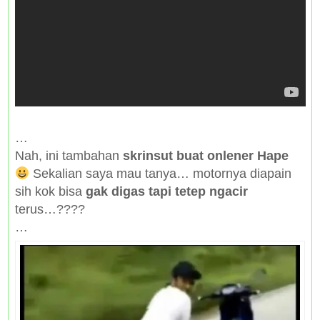
…
Nah, ini tambahan
skrinsut buat onlener Hape
Sekalian saya mau tanya… motornya diapain
sih kok bisa
gak digas tapi tetep ngacir
terus…????
…