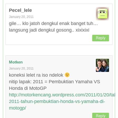
Pecel_lele
January 20, 2011
gile… klo jatoh dengkul enak banget tuh…
langsung jadi dengkul gosong.. xixixixi
Reply
Motken
January 20, 2011
koneksi lelet ra iso ndelok
nitip lapak: 2011 = Pembuktian Yamaha VS
Honda di MotoGP
http://motorkencang.wordpress.com/2011/01/20/tah
2011-tahun-pembuktian-honda-vs-yamaha-di-
motogp/
Reply