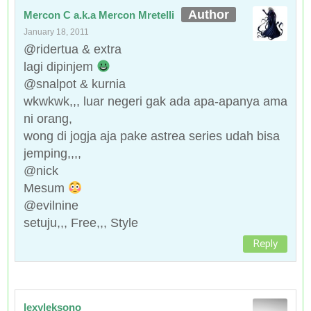
Mercon C a.k.a Mercon Mretelli
January 18, 2011
@ridertua & extra
lagi dipinjem
@snalpot & kurnia
wkwkwk,,, luar negeri gak ada apa-apanya ama
ni orang,
wong di jogja aja pake astrea series udah bisa
jemping,,,,
@nick
Mesum
@evilnine
setuju,,, Free,,, Style
Reply
lexyleksono