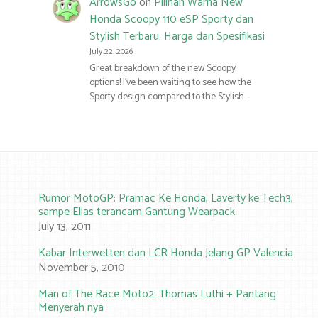
ArrowsGo
on
Pilihan Warna New
Honda Scoopy 110 eSP Sporty dan
Stylish Terbaru: Harga dan Spesifikasi
July 22, 2026
Great breakdown of the new Scoopy
options! I’ve been waiting to see how the
Sporty design compared to the Stylish…
Rumor MotoGP: Pramac Ke Honda, Laverty ke Tech3,
sampe Elias terancam Gantung Wearpack
July 13, 2011
Kabar Interwetten dan LCR Honda Jelang GP Valencia
November 5, 2010
Man of The Race Moto2: Thomas Luthi + Pantang
Menyerah nya