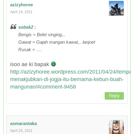
azizyhoree
April 24, 2011
sobek2
:
Bengis = Belet singing,..
Gawat = Gajah mangan kawat,.. lanjoet
Rusak = ….
isoo ae ki bapak
http://azizyhoree.wordpress.com/2011/04/24/tempat
menakjubkan-di-jogja-itu-bernama-kebun-buah-
mangunan/#comment-9458
Reply
asmarantaka
April 25, 2011