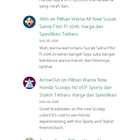
Honda Supra GTR 150 2016. Warna-warna
yang cerah dan…
1Win
on
Pilihan Warna All New Suzuki
Satria F150 FI 2016: Harga dan
Spesifikasi Terbaru
July 28, 2026
Wah, warna-warna baru Suzuki Satria F150
FI 2016 ini keren banget! Saya suka banget
kombinasi warna merah dan hitamnya,
terlihat…
ArrowOut
on
Pilihan Warna New
Honda Scoopy 110 eSP Sporty dan
Stylish Terbaru: Harga dan Spesifikasi
July 24, 2026
Great breakdown on the new Scoopy
colors! It’s cool to see Honda
experimenting with the Sporty and Stylish
themes back…