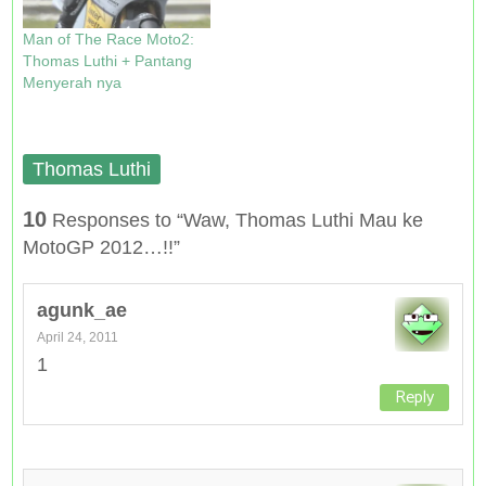
15 klasemen, setelah kena
cedera di silverstone dan
Man of The Race Moto2:
digantiin ama…
Thomas Luthi + Pantang
Menyerah nya
Thomas Luthi
10
Responses to “Waw, Thomas Luthi Mau ke
MotoGP 2012…!!”
agunk_ae
April 24, 2011
1
Reply