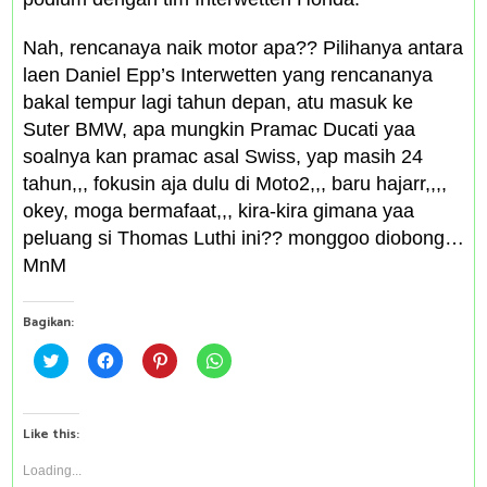
Nah, rencanaya naik motor apa?? Pilihanya antara
laen Daniel Epp’s Interwetten yang rencananya
bakal tempur lagi tahun depan, atu masuk ke
Suter BMW, apa mungkin Pramac Ducati yaa
soalnya kan pramac asal Swiss, yap masih 24
tahun,,, fokusin aja dulu di Moto2,,, baru hajarr,,,,
okey, moga bermafaat,,, kira-kira gimana yaa
peluang si Thomas Luthi ini?? monggoo diobong…
MnM
Bagikan:
C
C
C
C
l
l
l
l
i
i
i
i
c
c
c
c
k
k
k
k
t
t
t
t
Like this:
o
o
o
o
s
s
s
s
h
h
h
h
Loading...
a
a
a
a