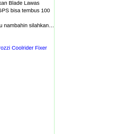
gkan Blade Lawas
GPS bisa tembus 100
mau nambahin silahkan…
zzi Coolrider Fixer