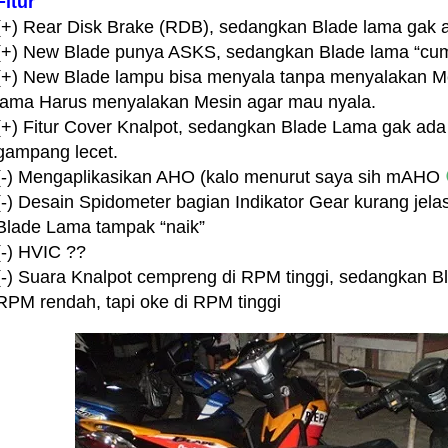
Fitur
(+) Rear Disk Brake (RDB), sedangkan Blade lama gak 
(+) New Blade punya ASKS, sedangkan Blade lama “cu
(+) New Blade lampu bisa menyala tanpa menyalakan M
lama Harus menyalakan Mesin agar mau nyala.
(+) Fitur Cover Knalpot, sedangkan Blade Lama gak 
gampang lecet.
(-) Mengaplikasikan AHO (kalo menurut saya sih mAHO
(-) Desain Spidometer bagian Indikator Gear kurang jela
Blade Lama tampak “naik”
(-) HVIC ??
(-) Suara Knalpot cempreng di RPM tinggi, sedangkan B
RPM rendah, tapi oke di RPM tinggi