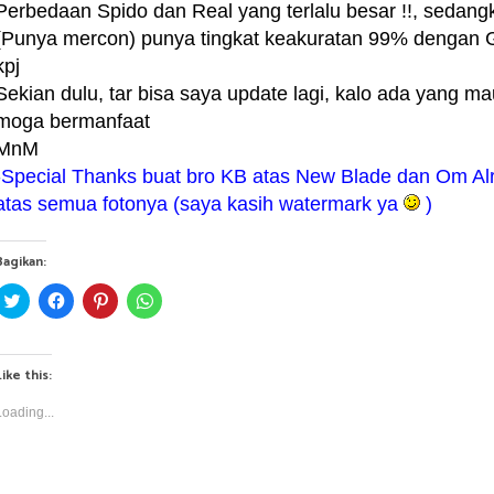
Perbedaan Spido dan Real yang terlalu besar !!, sedan
(Punya mercon) punya tingkat keakuratan 99% dengan 
kpj
Sekian dulu, tar bisa saya update lagi, kalo ada yang 
moga bermanfaat
MnM
-Special Thanks buat bro KB atas New Blade dan Om Alro
atas semua fotonya (saya kasih watermark ya
)
Bagikan:
C
C
C
C
l
l
l
l
i
i
i
i
c
c
c
c
k
k
k
k
t
t
t
t
Like this:
o
o
o
o
s
s
s
s
h
h
h
h
Loading...
a
a
a
a
r
r
r
r
e
e
e
e
o
o
o
o
n
n
n
n