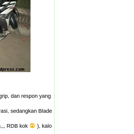
grip, dan respon yang
erasi, sedangkan Blade
h,,, RDB kok
), kalo