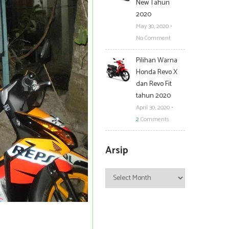
New Tahun
2020
May 30, 2020
•
No Comment
Pilihan Warna
Honda Revo X
dan Revo Fit
tahun 2020
April 30, 2020
•
2
Comments
Arsip
Arsip