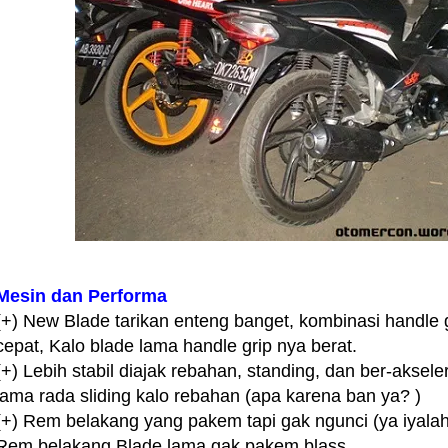
Mesin dan Performa
(+) New Blade tarikan enteng banget, kombinasi handle 
cepat, Kalo blade lama handle grip nya berat.
(+) Lebih stabil diajak rebahan, standing, dan ber-aksel
lama rada sliding kalo rebahan (apa karena ban ya? )
(+) Rem belakang yang pakem tapi gak ngunci (ya iyala
Rem belakang Blade lama gak pakem blass….