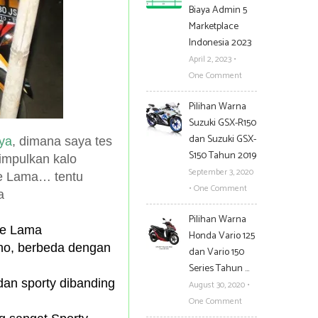
Biaya Admin 5
Marketplace
Indonesia 2023
April 2, 2023
•
One Comment
Pilihan Warna
Suzuki GSX-R150
dan Suzuki GSX-
ya
, dimana saya tes
S150 Tahun 2019
impulkan kalo
September 3, 2020
de Lama… tentu
•
One Comment
a
Pilihan Warna
ade Lama
Honda Vario 125
ho, berbeda dengan
dan Vario 150
Series Tahun …
dan sporty dibanding
August 30, 2020
•
One Comment