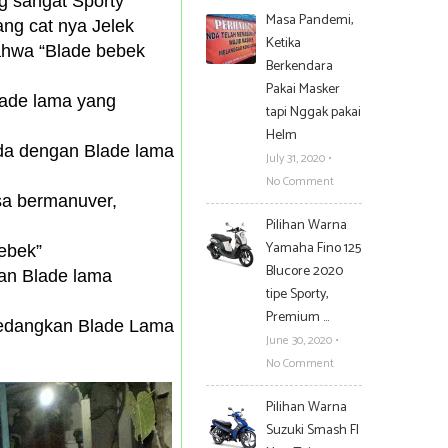
g sangat Sporty
Masa Pandemi,
ang cat nya Jelek
Ketika
hwa “Blade bebek
Berkendara
Pakai Masker
lade lama yang
tapi Nggak pakai
Helm
eda dengan Blade lama
July 31, 2020
•
No Comment
sa bermanuver,
Pilihan Warna
Yamaha Fino 125
Bebek”
Blucore 2020
kan Blade lama
tipe Sporty,
Premium …
Sedangkan Blade Lama
June 30, 2020
•
No Comment
Pilihan Warna
Suzuki Smash FI