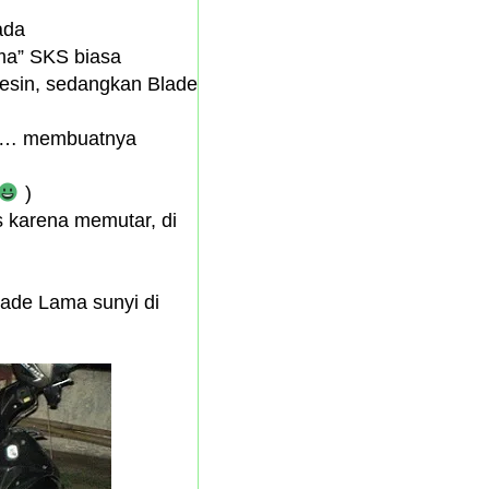
ada
ma” SKS biasa
esin, sedangkan Blade
ada… membuatnya
)
s karena memutar, di
lade Lama sunyi di