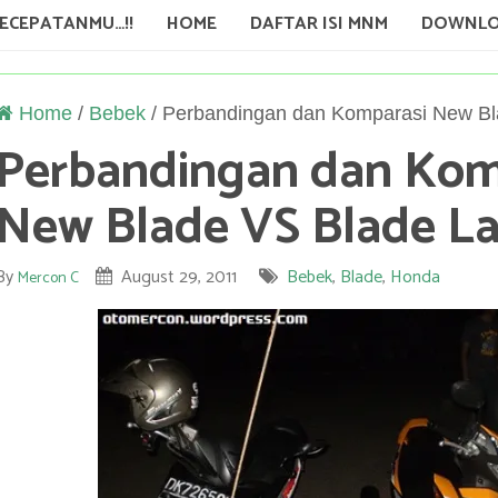
KECEPATANMU…!!
HOME
DAFTAR ISI MNM
DOWNLO
Home
/
Bebek
/
Perbandingan dan Komparasi New B
Perbandingan dan Kom
New Blade VS Blade L
By
August 29, 2011
Bebek
,
Blade
,
Honda
Mercon C