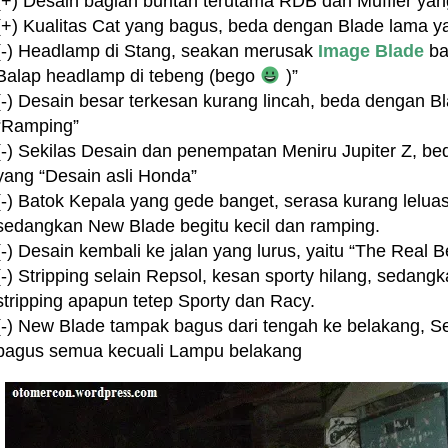
(+) Desain bagian buritan terutama RDB dan Muffler yan
(+) Kualitas Cat yang bagus, beda dengan Blade lama y
(-) Headlamp di Stang, seakan merusak
Image Blade
ba
Balap headlamp di tebeng (bego
)”
(-) Desain besar terkesan kurang lincah, beda dengan B
“Ramping”
(-) Sekilas Desain dan penempatan Meniru Jupiter Z, b
yang “Desain asli Honda”
(-) Batok Kepala yang gede banget, serasa kurang lelua
sedangkan New Blade begitu kecil dan ramping.
(-) Desain kembali ke jalan yang lurus, yaitu “The Real 
(-) Stripping selain Repsol, kesan sporty hilang, sedang
stripping apapun tetep Sporty dan Racy.
(-) New Blade tampak bagus dari tengah ke belakang, 
bagus semua kecuali Lampu belakang