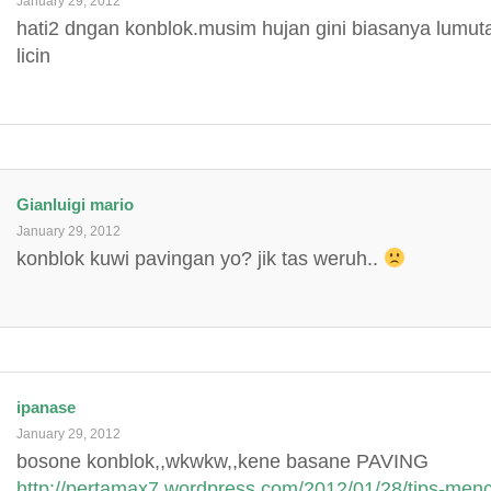
January 29, 2012
hati2 dngan konblok.musim hujan gini biasanya lumut
licin
Gianluigi mario
January 29, 2012
konblok kuwi pavingan yo? jik tas weruh..
ipanase
January 29, 2012
bosone konblok,,wkwkw,,kene basane PAVING
http://pertamax7.wordpress.com/2012/01/28/tips-menc