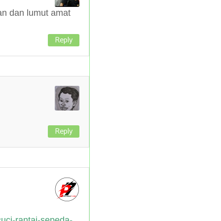
an dan lumut amat
Reply
Reply
uci-rantai-sepeda-