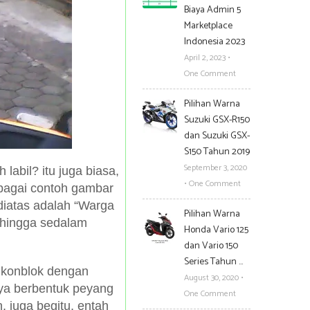
Biaya Admin 5
Marketplace
Indonesia 2023
April 2, 2023
•
One Comment
Pilihan Warna
Suzuki GSX-R150
dan Suzuki GSX-
S150 Tahun 2019
September 3, 2020
 labil? itu juga biasa,
•
One Comment
sebagai contoh gambar
iatas adalah “Warga
Pilihan Warna
 hingga sedalam
Honda Vario 125
dan Vario 150
Series Tahun …
m konblok dengan
August 30, 2020
•
nya berbentuk peyang
One Comment
, juga begitu, entah