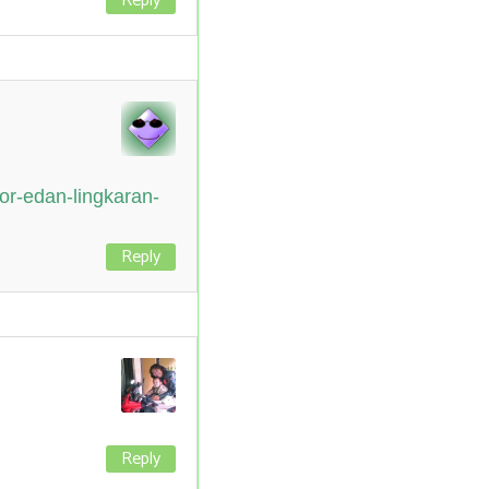
Reply
or-edan-lingkaran-
Reply
Reply