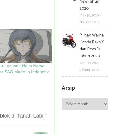
New Tahun
2020
May 30, 2020
•
No Comment
Pilihan Warna
Honda Revo X
dan Revo Fit
tahun 2020
April 30, 2020
•
u-Lucuan : Helm Nerve
2
Comments
ar SAO Made In Indonesia
Arsip
Arsip
ok di Tanah Labil”