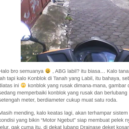
Halo bro semuanya
, ABG labil? itu biasa… Kalo tanah
lah tapi kalo Konblok di Tanah yang Labil, itu bahaya, 
diatas ini
konblok yang rusak dimana-mana, gambar d
sedang memperbaiki konblok yang rusak dan berlubang
setengah meter, berdiameter cukup muat satu roda.
Masih mending, kalo keatas lagi, akan terhampar siste
kondisi yang bikin “Motor Ngebut” siap membuat pelek 
telur, gak cuma itu, di dekat lubang Drainase deket kosan