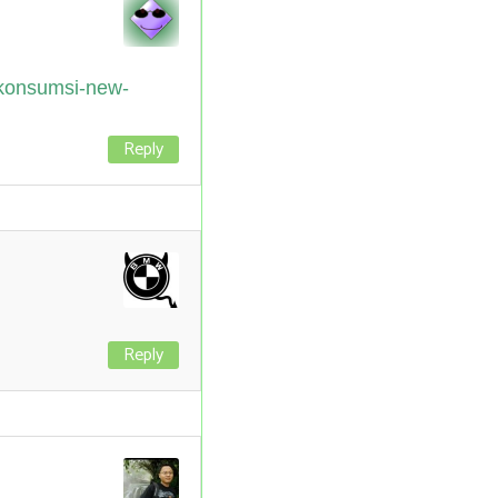
-konsumsi-new-
Reply
Reply