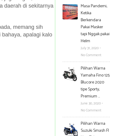
a daerah di sekitarnya
Masa Pandemi,
Ketika
Berkendara
Pakai Masker
spada, memang sih
tapi Nggak pakai
i bahaya, apalagi kalo
Helm
July 31, 2020
•
No Comment
Pilihan Warna
Yamaha Fino 125
Blucore 2020
tipe Sporty,
Premium …
June 30, 2020
•
No Comment
Pilihan Warna
Suzuki Smash FI