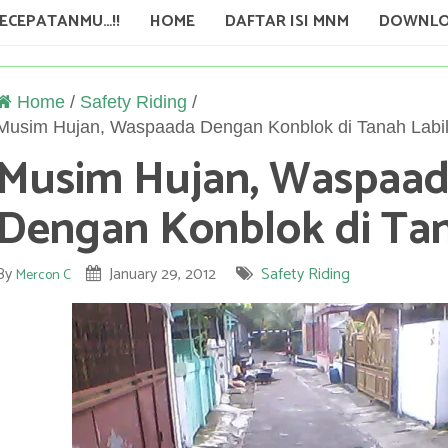
KECEPATANMU…!!
HOME
DAFTAR ISI MNM
DOWNLO
Home
/
Safety Riding
/
Musim Hujan, Waspaada Dengan Konblok di Tanah Labi
Musim Hujan, Waspaa
Dengan Konblok di Tan
By
January 29, 2012
Safety Riding
Mercon C