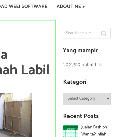
AD WEE! SOFTWARE
ABOUT ME
l
da
Yang mampir
ah Labil
1,021,510 Sobat hits
Kategori
Kategori
Recent Posts
Jualan Fashion
Wanita? Inilah