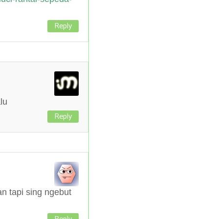
Reply
alu
Reply
 tapi sing ngebut