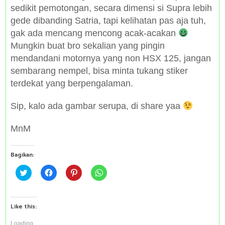
sedikit pemotongan, secara dimensi si Supra lebih
gede dibanding Satria, tapi kelihatan pas aja tuh,
gak ada mencang mencong acak-acakan
Mungkin buat bro sekalian yang pingin
mendandani motornya yang non HSX 125, jangan
sembarang nempel, bisa minta tukang stiker
terdekat yang berpengalaman.
Sip, kalo ada gambar serupa, di share yaa
MnM
Bagikan:
C
C
C
C
l
l
l
l
i
i
i
i
c
c
c
c
k
k
k
k
t
t
t
t
Like this:
o
o
o
o
s
s
s
s
h
h
h
h
Loading...