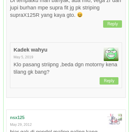
Di tempatku mah banyak, ada mio, vega zr dan
jupi burhan mpe supra fit jg pk striping
supraX125R yang kaya gto.
Reply
Kadek wahyu
May 5, 2019
Klo pasang striipng ,beda dgn motorny kena
tilang gk bang?
Reply
nsx125
May 29, 2012
biar gak di gondol maling paling kang