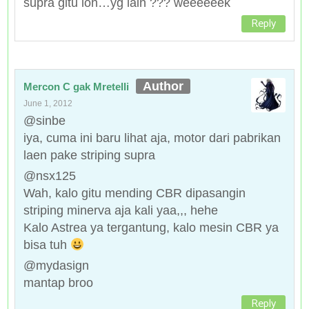
supra gitu loh…yg lain ??? weeeeeek
Reply
Mercon C gak Mretelli
June 1, 2012
@sinbe
iya, cuma ini baru lihat aja, motor dari pabrikan
laen pake striping supra
@nsx125
Wah, kalo gitu mending CBR dipasangin
striping minerva aja kali yaa,,, hehe
Kalo Astrea ya tergantung, kalo mesin CBR ya
bisa tuh
@mydasign
mantap broo
Reply