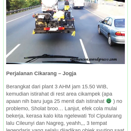
Perjalanan Cikarang – Jogja
Berangkat dari plant 3 AHM jam 15.50 WIB,
kemudian istirahat di rest area cikampek (apa
apaan nih baru juga 25 menit dah istirahat
) no
problemo, Sholat broo… Lanjut, efek cola mulai
bekerja, kerasa kalo kita ngelewati Tol Cipularang
lalu Cileunyi dan Nagreg, yeahh,,, 3 tempat
legendaris yang selalu dijadikan objek syuting saat