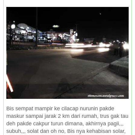
Bis sempat mampir ke cilacap nurunin pakde
maskur sampai jarak 2 km dari rumah, trus gak tau
deh pakde cakpur turun dimana, akhirnya pagii,,,
subuh,,, solat dan oh no, Bis nya kehabisan solar,