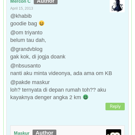
Mercon C
April 15, 2013
@khabib
goodie bag
@om triyanto
belum tau dah,
@grandvblog
gak kok, di jogja doank
@nbsusanto
nanti aku minta videonya, ada ama om KB
@pakde maskur
loh? ternyata di depan rumah toh?? aku
kayaknya denger angka 2 km
Reply
Maskur