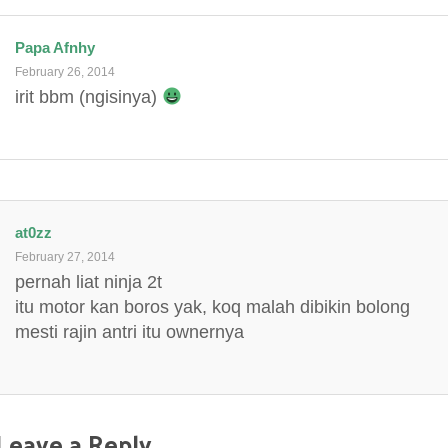
Papa Afnhy
February 26, 2014
irit bbm (ngisinya)
at0zz
February 27, 2014
pernah liat ninja 2t
itu motor kan boros yak, koq malah dibikin bolong
mesti rajin antri itu ownernya
Leave a Reply