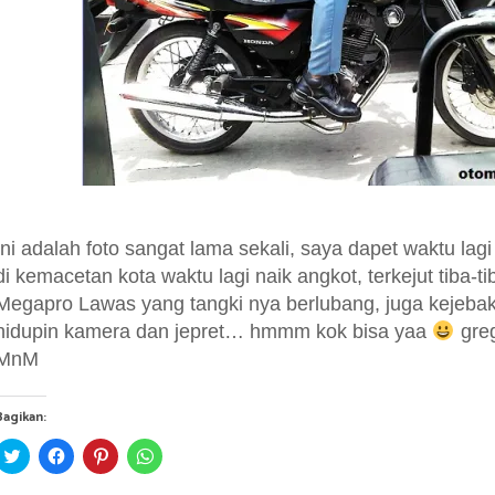
Ini adalah foto sangat lama sekali, saya dapet waktu lagi
di kemacetan kota waktu lagi naik angkot, terkejut tiba-
Megapro Lawas yang tangki nya berlubang, juga kejeba
hidupin kamera dan jepret… hmmm kok bisa yaa
greg
MnM
Bagikan:
C
C
C
C
l
l
l
l
i
i
i
i