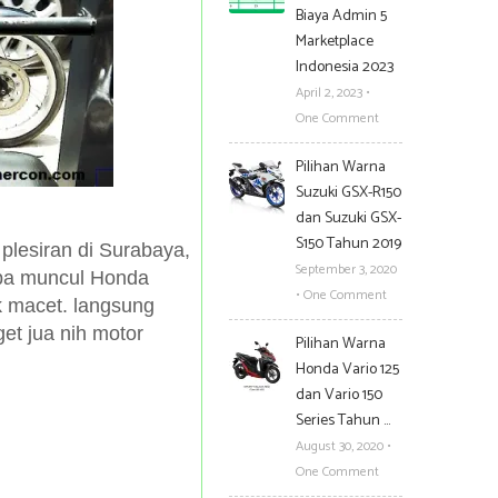
Biaya Admin 5
Marketplace
Indonesia 2023
April 2, 2023
•
One Comment
Pilihan Warna
Suzuki GSX-R150
dan Suzuki GSX-
S150 Tahun 2019
 plesiran di Surabaya,
September 3, 2020
tiba muncul Honda
•
One Comment
k macet. langsung
et jua nih motor
Pilihan Warna
Honda Vario 125
dan Vario 150
Series Tahun …
August 30, 2020
•
One Comment