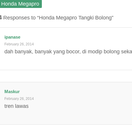
)
w
o
w
Honda Megapro
)
w
)
)
4
Responses to “Honda Megapro Tangki Bolong”
ipanase
February 26, 2014
dah banyak, banyak yang bocor, di modip bolong seka
Maskur
February 26, 2014
tren lawas