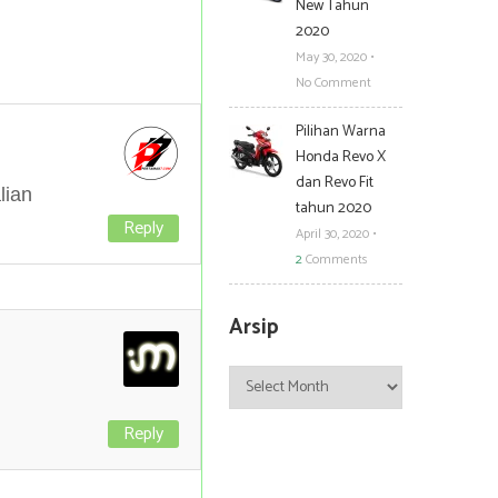
New Tahun
2020
May 30, 2020
•
No Comment
Pilihan Warna
Honda Revo X
dan Revo Fit
lian
tahun 2020
Reply
April 30, 2020
•
2
Comments
Arsip
Arsip
Reply