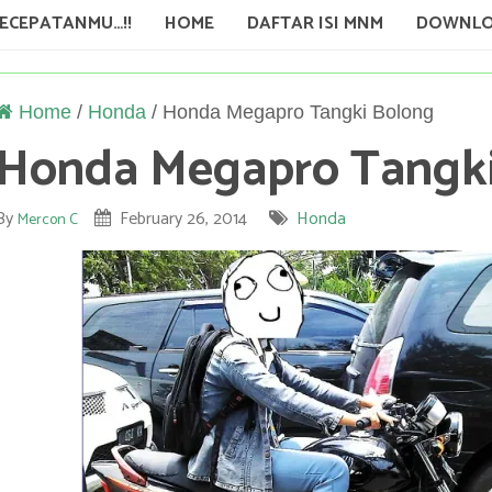
KECEPATANMU…!!
HOME
DAFTAR ISI MNM
DOWNLO
Home
/
Honda
/
Honda Megapro Tangki Bolong
Honda Megapro Tangki
By
February 26, 2014
Honda
Mercon C