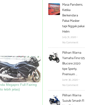
Masa Pandemi,
Ketika
Berkendara
Pakai Masker
tapi Nggak pakai
Helm
July 31, 2020
•
No Comment
Pilihan Warna
Yamaha Fino 125
Blucore 2020
tipe Sporty,
Premium …
June 30, 2020
•
da Megapro Full Fairing
No Comment
to lebih jelas)
Pilihan Warna
Suzuki Smash FI