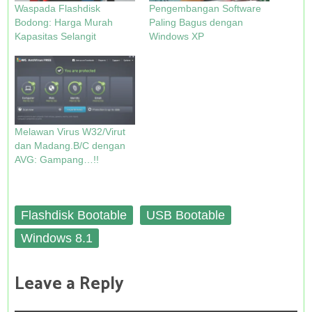
n
n
i
n
Waspada Flashdisk
Pengembangan Software
e
n
n
n
w
e
n
e
Bodong: Harga Murah
Paling Bagus dengan
w
w
e
w
Kapasitas Selangit
Windows XP
i
w
w
w
n
i
w
i
d
n
i
n
o
d
n
d
w
o
d
o
)
w
o
w
)
w
)
)
Melawan Virus W32/Virut
dan Madang.B/C dengan
AVG: Gampang…!!
Flashdisk Bootable
USB Bootable
Windows 8.1
Leave a Reply