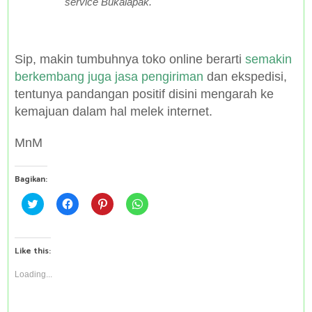
service
Bukalapak.
Sip, makin tumbuhnya toko online berarti
semakin
berkembang juga jasa pengiriman
dan ekspedisi,
tentunya pandangan positif disini mengarah ke
kemajuan dalam hal melek internet.
MnM
Bagikan:
C
C
C
C
l
l
l
l
i
i
i
i
c
c
c
c
k
k
k
k
t
t
t
t
Like this:
o
o
o
o
s
s
s
s
h
h
h
h
Loading...
a
a
a
a
r
r
r
r
e
e
e
e
o
o
o
o