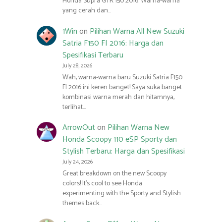
Honda Supra GTR 150 2016. Warna-warna
yang cerah dan…
1Win
on
Pilihan Warna All New Suzuki
Satria F150 FI 2016: Harga dan
Spesifikasi Terbaru
July 28, 2026
Wah, warna-warna baru Suzuki Satria F150
FI 2016 ini keren banget! Saya suka banget
kombinasi warna merah dan hitamnya,
terlihat…
ArrowOut
on
Pilihan Warna New
Honda Scoopy 110 eSP Sporty dan
Stylish Terbaru: Harga dan Spesifikasi
July 24, 2026
Great breakdown on the new Scoopy
colors! It’s cool to see Honda
experimenting with the Sporty and Stylish
themes back…