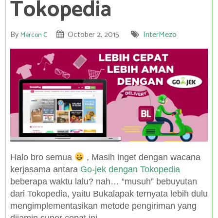
Tokopedia
By
October 2, 2015
InterMezo
Mercon C
Halo bro semua
, Masih inget dengan wacana
kerjasama antara
Go-jek dengan Tokopedia
beberapa waktu lalu? nah… “musuh” bebuyutan
dari Tokopedia, yaitu Bukalapak ternyata lebih dulu
mengimplementasikan metode pengiriman yang
dijamin super cepat ini.