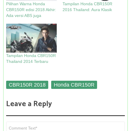
n
n
i
n
Pilihan Warna Honda
Tampilan Honda CBR150R
e
n
n
n
w
e
n
e
CBR150R edisi 2018 Akhir:
2016 Thailand: Aura Klasik
w
w
e
w
Ada versi ABS juga
i
w
w
w
n
i
w
i
d
n
i
n
o
d
n
d
w
o
d
o
)
w
o
w
)
w
)
)
Tampilan Honda CBR150R
Thailand 2014 Terbaru
CBR150R 2018
Honda CBR150R
Leave a Reply