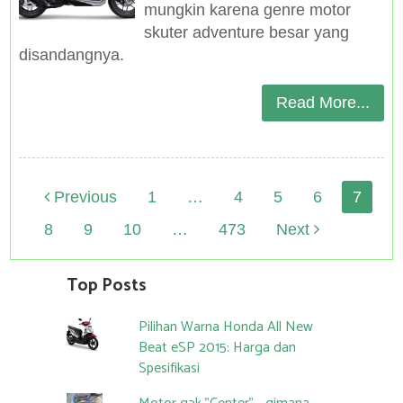
mungkin karena genre motor
skuter adventure besar yang
disandangnya.
Read More...
Posts
Previous
1
…
4
5
6
7
navigation
8
9
10
…
473
Next
Top Posts
Pilihan Warna Honda All New
Beat eSP 2015: Harga dan
Spesifikasi