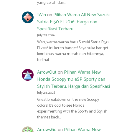
yang cerah dan…
1Win
on
Pilihan Warna All New Suzuki
Satria F150 FI 2016: Harga dan
Spesifikasi Terbaru
July 28, 2026
Wah, warna-warna baru Suzuki Satria F150
FI 2016 ini keren banget! Saya suka banget
kombinasi warna merah dan hitamnya,
terlihat…
ArrowOut
on
Pilihan Warna New
Honda Scoopy 110 eSP Sporty dan
Stylish Terbaru: Harga dan Spesifikasi
July 24, 2026
Great breakdown on the new Scoopy
colors! It’s cool to see Honda
experimenting with the Sporty and Stylish
themes back…
ArrowsGo
on
Pilihan Warna New