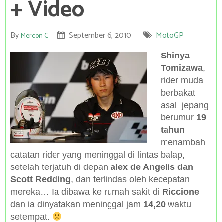
+ Video
By
September 6, 2010
MotoGP
Mercon C
Shinya
Tomizawa
,
rider muda
berbakat
asal jepang
berumur
19
tahun
menambah
catatan rider yang meninggal di lintas balap,
setelah terjatuh di depan
alex de Angelis dan
Scott Redding
, dan terlindas oleh kecepatan
mereka… Ia dibawa ke rumah sakit di
Riccione
dan ia dinyatakan meninggal jam
14,20
waktu
setempat.