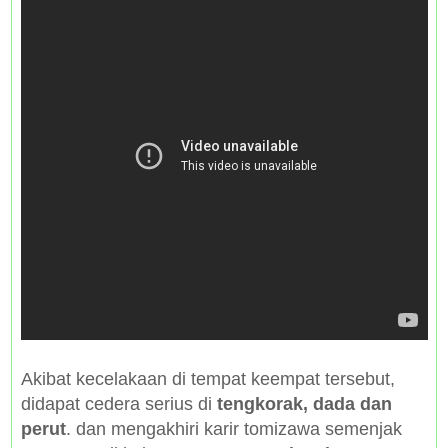
Akibat kecelakaan di tempat keempat tersebut,
didapat cedera serius di
tengkorak, dada dan
perut
. dan mengakhiri karir tomizawa semenjak