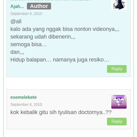
Ajah...
September 6, 2010
@all
kalo ada yang nggak bisa nonton videonya,,,
sekarang udah dibenerin,,,
semoga bisa…
dan,,,
Hidup balapan… namanya juga resiko…
Reply
esemelekete
September 6, 2010
kok kebalik gitu sih tyulisan doctornya..??
Reply