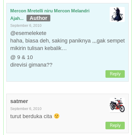
Mercon Mretelli niru Mercon Melandri
Ajah...
September 6, 2010
@esemelekete
haha, biasa deh, saking paniknya ,,,gak sempet
mikirin tulisan kebalik…
@ 9 & 10
direvisi gimana??
Reply
satmer
September 6, 2010
turut berduka cita
Reply