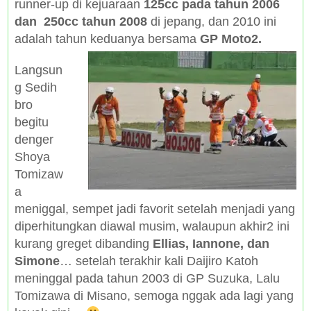
runner-up di kejuaraan
125cc pada tahun 2006
dan 250cc tahun 2008
di jepang, dan 2010 ini
adalah tahun keduanya bersama
GP Moto2.
Langsun
g Sedih
bro
begitu
denger
Shoya
Tomizaw
a
meniggal, sempet jadi favorit setelah menjadi yang
diperhitungkan diawal musim, walaupun akhir2 ini
kurang greget dibanding
Ellias, Iannone, dan
Simone
… setelah terakhir kali Daijiro Katoh
meninggal pada tahun 2003 di GP Suzuka, Lalu
Tomizawa di Misano, semoga nggak ada lagi yang