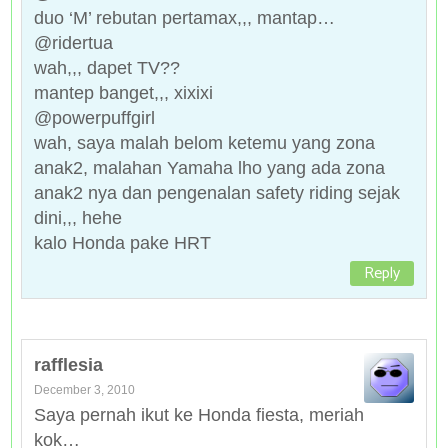
duo ‘M’ rebutan pertamax,,, mantap…
@ridertua
wah,,, dapet TV??
mantep banget,,, xixixi
@powerpuffgirl
wah, saya malah belom ketemu yang zona
anak2, malahan Yamaha lho yang ada zona
anak2 nya dan pengenalan safety riding sejak
dini,,, hehe
kalo Honda pake HRT
Reply
rafflesia
December 3, 2010
Saya pernah ikut ke Honda fiesta, meriah
kok…