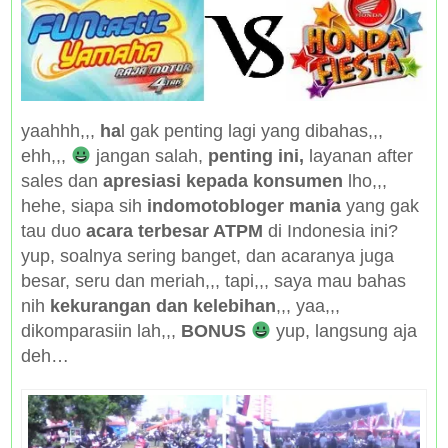
yaahhh,,,
ha
l gak penting lagi yang dibahas,,,
ehh,,,
jangan salah,
penting ini,
layanan after
sales dan
apresiasi kepada konsumen
lho,,,
hehe, siapa sih
indomotobloger mania
yang gak
tau duo
acara terbesar ATPM
di Indonesia ini?
yup, soalnya sering banget, dan acaranya juga
besar, seru dan meriah,,, tapi,,, saya mau bahas
nih
kekurangan dan kelebihan
,,, yaa,,,
dikomparasiin lah,,,
BONUS
yup, langsung aja
deh…