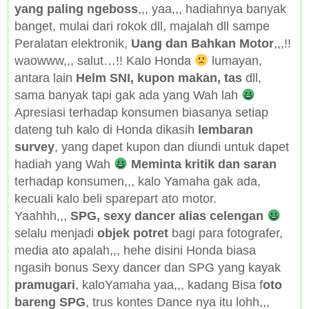
yang paling ngeboss
,,, yaa,,, hadiahnya banyak
banget, mulai dari rokok dll, majalah dll sampe
Peralatan elektronik,
Uang dan Bahkan Motor
,,,!!
waowww,,, salut…!! Kalo Honda
lumayan,
antara lain
Helm SNI, kupon makan, tas
dll,
sama banyak tapi gak ada yang Wah lah
Apresiasi terhadap konsumen biasanya setiap
dateng tuh kalo di Honda dikasih
lembaran
survey
, yang dapet kupon dan diundi untuk dapet
hadiah yang Wah
Meminta kritik dan saran
terhadap konsumen,,, kalo Yamaha gak ada,
kecuali kalo beli sparepart ato motor.
Yaahhh,,,
SPG, sexy dancer alias celengan
selalu menjadi
objek potret
bagi para fotografer,
media ato apalah,,, hehe disini Honda biasa
ngasih bonus Sexy dancer dan SPG yang kayak
pramugari
, kaloYamaha yaa,,, kadang Bisa f
oto
bareng SPG
, trus kontes Dance nya itu lohh,,,