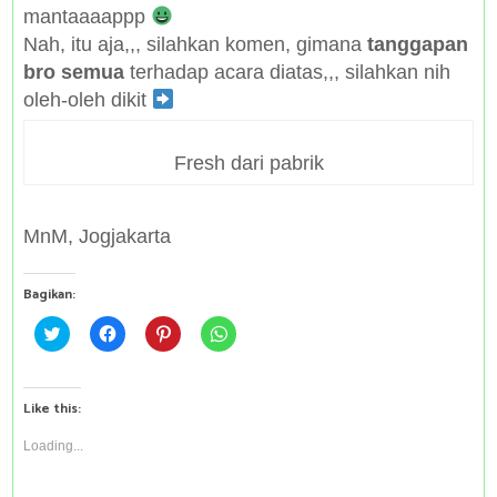
mantaaaappp
Nah, itu aja,,, silahkan komen, gimana
tanggapan
bro semua
terhadap acara diatas,,, silahkan nih
oleh-oleh dikit
Fresh dari pabrik
MnM, Jogjakarta
Bagikan:
C
C
C
C
l
l
l
l
i
i
i
i
c
c
c
c
k
k
k
k
t
t
t
t
Like this:
o
o
o
o
s
s
s
s
h
h
h
h
Loading...
a
a
a
a
r
r
r
r
e
e
e
e