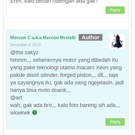
Ehm, kalo bedah celengan ada gak?
Reply
Mercon C a.k.a Mercon Mretelli
December 4, 2010
@the zakyz
hmmm,,, sebenernya motor yang dibedah itu
yang pake teknologi utama macam Xeon yang
pakde diasil silinder, forged piston,,, dll,,, tapi
ya sayangnya itu, gak ada yang ngejelasin, jadi
hanya bisa moto doank,,,
@art
wah, gak ada bro,,, kalo foto bareng sih ada,,,
wkwkwk
Reply