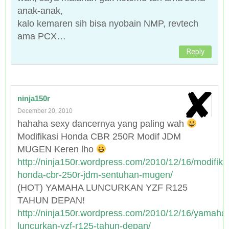
anak-anak,
kalo kemaren sih bisa nyobain NMP, revtech
ama PCX…
Reply
ninja150r
December 20, 2010
hahaha sexy dancernya yang paling wah
Modifikasi Honda CBR 250R Modif JDM
MUGEN Keren lho
http://ninja150r.wordpress.com/2010/12/16/modifika
honda-cbr-250r-jdm-sentuhan-mugen/
(HOT) YAMAHA LUNCURKAN YZF R125
TAHUN DEPAN!
http://ninja150r.wordpress.com/2010/12/16/yamaha
luncurkan-yzf-r125-tahun-depan/