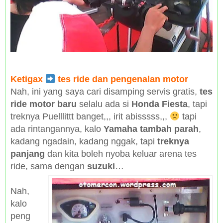
Ketigax
tes ride dan pengenalan motor
Nah, ini yang saya cari disamping servis gratis,
tes
ride motor baru
selalu ada si
Honda Fiesta
, tapi
treknya Puelllittt banget,,, irit abisssss,,,
tapi
ada rintangannya, kalo
Yamaha tambah parah
,
kadang ngadain, kadang nggak, tapi
treknya
panjang
dan kita boleh nyoba keluar arena tes
ride, sama dengan
suzuki
…
Nah,
kalo
peng