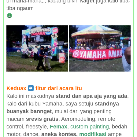
di mana-mana,,, kadang bikin
kaget
juga kalo tiba-
tiba ngaum
Keduax
fitur dari acara itu
Kalo ini maskudnya
stand dan apa aja yang ada
,
kalo dari kubu Yamaha, saya setuju
standnya
buanyak bannget
, mulai dari yang penting
macam
srevis gratis
, Aeromodeling, remote
control, freestyle,
Femax
,
custom painting
, bedah
motor, dance,
aneka kontes,
modifikasi
ampe