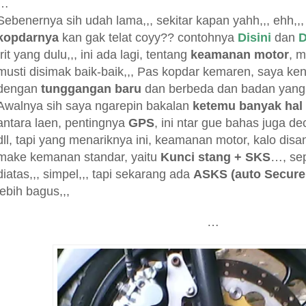
…
Sebenernya sih udah lama,,, sekitar kapan yahh,,, ehh,,,
kopdarnya
kan gak telat coyy?? contohnya
Disini
dan
D
trit yang dulu,,, ini ada lagi, tentang
keamanan motor
, m
musti disimak baik-baik,,, Pas kopdar kemaren, saya ke
dengan
tunggangan baru
dan berbeda dan badan yang 
Awalnya sih saya ngarepin bakalan
ketemu banyak hal
antara laen, pentingnya
GPS
, ini ntar gue bahas juga de
dll, tapi yang menariknya ini, keamanan motor, kalo disa
make kemanan standar, yaitu
Kunci stang + SKS
…, sep
diatas,,, simpel,,, tapi sekarang ada
ASKS (auto Secure
lebih bagus,,,
…