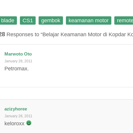
n
i
w
i
d
n
i
n
o
d
n
d
w
o
d
o
)
w
o
w
blade
CS1
gembok
keamanan motor
remot
)
w
)
)
28
Responses to “Belajar Keamanan Motor di Kopdar K
Marwoto Oto
January 28, 2011
Petromax.
azizyhoree
January 28, 2011
keloroxx