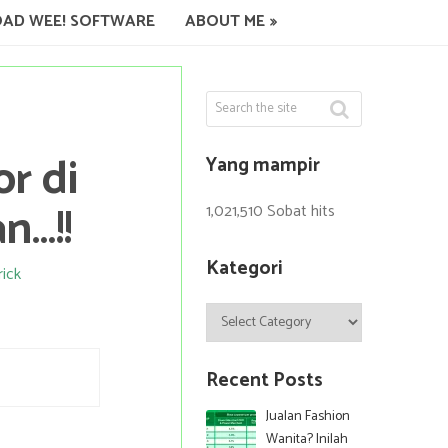
AD WEE! SOFTWARE
ABOUT ME
r di
Yang mampir
n…!!
1,021,510 Sobat hits
Kategori
rick
Kategori
Recent Posts
Jualan Fashion
Wanita? Inilah