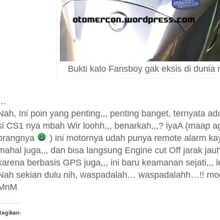
Bukti kalo Fansboy gak eksis di dunia 
…
Nah, Ini poin yang penting,,, penting banget, ternyata ad
si CS1 nya mbah Wir loohh,,, benarkah,,,? iyaA (maap a
orangnya
) ini motornya udah punya remote alarm ka
mahal juga,,, dan bisa langsung Engine cut Off jarak jauh
karena berbasis GPS juga,,, ini baru keamanan sejati,,, 
Nah sekian dulu nih, waspadalah… waspadalahh…!! mo
MnM
Bagikan: