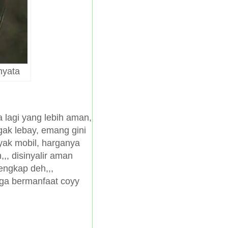
nyata
a lagi yang lebih aman,
gak lebay, emang gini
yak mobil, harganya
,,, disinyalir aman
lengkap deh,,,
ga bermanfaat coyy