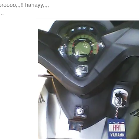
broooo,,,!! hahayy,,,,
…