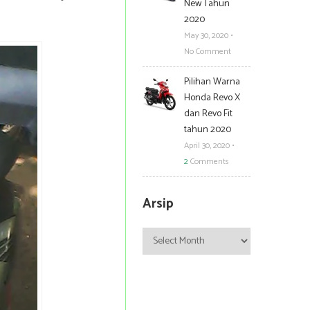
New Tahun
2020
May 30, 2020
•
No Comment
Pilihan Warna
Honda Revo X
dan Revo Fit
tahun 2020
April 30, 2020
•
2
Comments
Arsip
Arsip