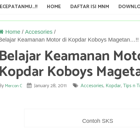
KECEPATANMU…!!
HOME
DAFTAR ISI MNM
DOWNLO
Home
/
Accesories
/
Belajar Keamanan Motor di Kopdar Koboys Magetan…!!
Belajar Keamanan Moto
Kopdar Koboys Mageta
By
January 28, 2011
Accesories
,
Kopdar
,
Tips n T
Mercon C
Contoh SKS