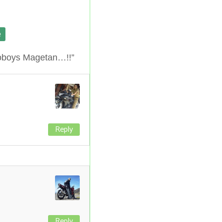
e
oboys Magetan…!!”
Reply
Reply