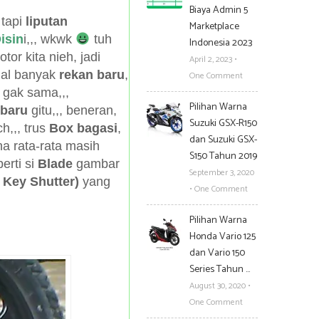
Biaya Admin 5
 tapi
liputan
Marketplace
isin
i,,, wkwk
tuh
Indonesia 2023
otor kita nieh, jadi
April 2, 2023
•
nal banyak
rekan baru
,
One Comment
gak sama,,,
Pilihan Warna
 baru
gitu,,, beneran,
Suzuki GSX-R150
ch,,, trus
Box bagasi
,
dan Suzuki GSX-
na rata-rata masih
S150 Tahun 2019
erti si
Blade
gambar
September 3, 2020
 Key Shutter)
yang
•
One Comment
Pilihan Warna
Honda Vario 125
dan Vario 150
Series Tahun …
August 30, 2020
•
One Comment