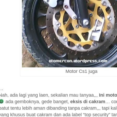
Motor Cs1 juga
…
Nah, ada lagi yang laen, sekalian mau tanyaa,,,
Ini mot
ada gemboknya, gede banget,
eksis di cakram
… con
patut tentu lebih aman dibanding tanpa cakram,,, tapi k
yang khusus buat cakram dan ada label “top security” 