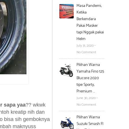
Masa Pandemi,
Ketika
Berkendara
Pakai Masker
tapi Nggak pakai
Helm
July 31, 2020
•
No Comment
Pilihan Warna
Yamaha Fino 125
Blucore 2020
tipe Sporty,
Premium …
June 30, 2020
•
No Comment
or sapa yaa
?? wkwk
toh kreatip nih dan
Pilihan Warna
alo bisa sih gemboknya
Suzuki Smash FI
tambah maknyuss