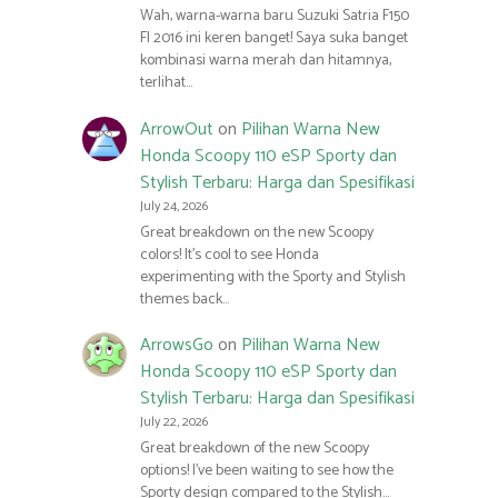
Wah, warna-warna baru Suzuki Satria F150
FI 2016 ini keren banget! Saya suka banget
kombinasi warna merah dan hitamnya,
terlihat…
ArrowOut
on
Pilihan Warna New
Honda Scoopy 110 eSP Sporty dan
Stylish Terbaru: Harga dan Spesifikasi
July 24, 2026
Great breakdown on the new Scoopy
colors! It’s cool to see Honda
experimenting with the Sporty and Stylish
themes back…
ArrowsGo
on
Pilihan Warna New
Honda Scoopy 110 eSP Sporty dan
Stylish Terbaru: Harga dan Spesifikasi
July 22, 2026
Great breakdown of the new Scoopy
options! I’ve been waiting to see how the
Sporty design compared to the Stylish…