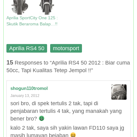
)
w
)
)
Aprilia SportCity One 125 :
Skutik Beraroma Balap…!!
Aprilia RS4 50
motorsport
15
Responses to “Aprilia RS4 50 2012 : Biar cuma
50cc, Tapi Kualitas Tetep Jempol !!”
shogun110tromol
January 13, 2012
sori bro, di spek tertulis 2 tak, tapi di
penjabaran tertulis 4 tak, yang manakah yang
bener bro?
kalo 2 tak, saya sih yakin lawan FD110 saya jg
masih lumayan bejaban